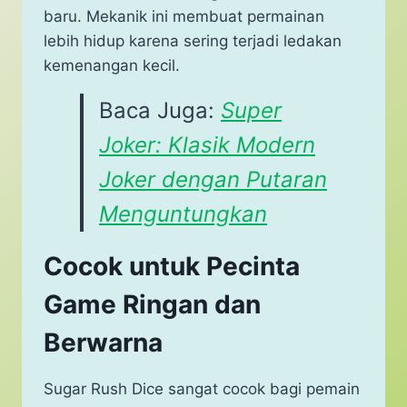
baru. Mekanik ini membuat permainan
lebih hidup karena sering terjadi ledakan
kemenangan kecil.
Baca Juga:
Super
Joker: Klasik Modern
Joker dengan Putaran
Menguntungkan
Cocok untuk Pecinta
Game Ringan dan
Berwarna
Sugar Rush Dice sangat cocok bagi pemain