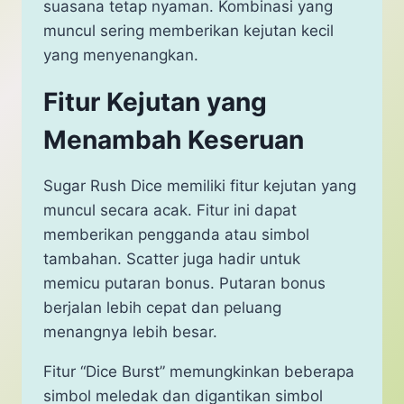
suasana tetap nyaman. Kombinasi yang
muncul sering memberikan kejutan kecil
yang menyenangkan.
Fitur Kejutan yang
Menambah Keseruan
Sugar Rush Dice memiliki fitur kejutan yang
muncul secara acak. Fitur ini dapat
memberikan pengganda atau simbol
tambahan. Scatter juga hadir untuk
memicu putaran bonus. Putaran bonus
berjalan lebih cepat dan peluang
menangnya lebih besar.
Fitur “Dice Burst” memungkinkan beberapa
simbol meledak dan digantikan simbol