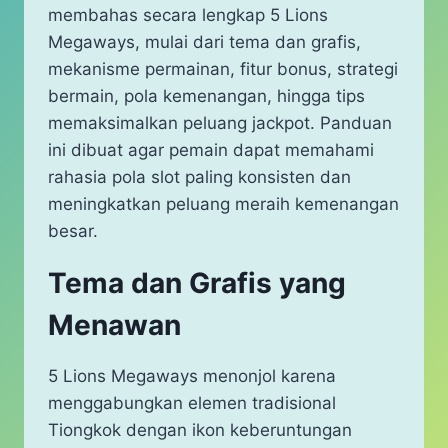
membahas secara lengkap 5 Lions
Megaways, mulai dari tema dan grafis,
mekanisme permainan, fitur bonus, strategi
bermain, pola kemenangan, hingga tips
memaksimalkan peluang jackpot. Panduan
ini dibuat agar pemain dapat memahami
rahasia pola slot paling konsisten dan
meningkatkan peluang meraih kemenangan
besar.
Tema dan Grafis yang
Menawan
5 Lions Megaways menonjol karena
menggabungkan elemen tradisional
Tiongkok dengan ikon keberuntungan