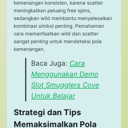
kemenangan konsisten, karena scatter
meningkatkan peluang free spins,
sedangkan wild membantu menyelesaikan
kombinasi simbol penting. Pemahaman
cara memanfaatkan wild dan scatter
sangat penting untuk mendeteksi pola
kemenangan.
Baca Juga:
Cara
Menggunakan Demo
Slot Smugglers Cove
Untuk Belajar
Strategi dan Tips
Memaksimalkan Pola