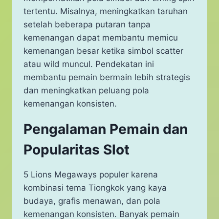
tertentu. Misalnya, meningkatkan taruhan
setelah beberapa putaran tanpa
kemenangan dapat membantu memicu
kemenangan besar ketika simbol scatter
atau wild muncul. Pendekatan ini
membantu pemain bermain lebih strategis
dan meningkatkan peluang pola
kemenangan konsisten.
Pengalaman Pemain dan
Popularitas Slot
5 Lions Megaways populer karena
kombinasi tema Tiongkok yang kaya
budaya, grafis menawan, dan pola
kemenangan konsisten. Banyak pemain