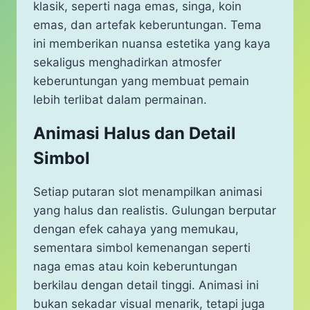
klasik, seperti naga emas, singa, koin
emas, dan artefak keberuntungan. Tema
ini memberikan nuansa estetika yang kaya
sekaligus menghadirkan atmosfer
keberuntungan yang membuat pemain
lebih terlibat dalam permainan.
Animasi Halus dan Detail
Simbol
Setiap putaran slot menampilkan animasi
yang halus dan realistis. Gulungan berputar
dengan efek cahaya yang memukau,
sementara simbol kemenangan seperti
naga emas atau koin keberuntungan
berkilau dengan detail tinggi. Animasi ini
bukan sekadar visual menarik, tetapi juga