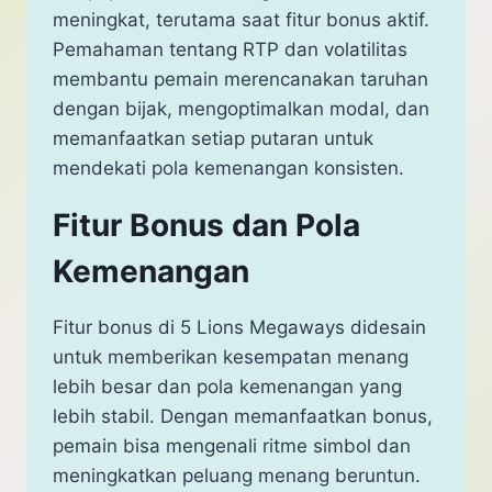
meningkat, terutama saat fitur bonus aktif.
Pemahaman tentang RTP dan volatilitas
membantu pemain merencanakan taruhan
dengan bijak, mengoptimalkan modal, dan
memanfaatkan setiap putaran untuk
mendekati pola kemenangan konsisten.
Fitur Bonus dan Pola
Kemenangan
Fitur bonus di 5 Lions Megaways didesain
untuk memberikan kesempatan menang
lebih besar dan pola kemenangan yang
lebih stabil. Dengan memanfaatkan bonus,
pemain bisa mengenali ritme simbol dan
meningkatkan peluang menang beruntun.