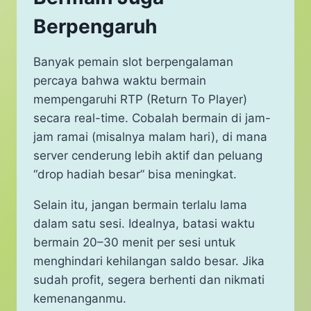
Berpengaruh
Banyak pemain slot berpengalaman
percaya bahwa waktu bermain
mempengaruhi RTP (Return To Player)
secara real-time. Cobalah bermain di jam-
jam ramai (misalnya malam hari), di mana
server cenderung lebih aktif dan peluang
“drop hadiah besar” bisa meningkat.
Selain itu, jangan bermain terlalu lama
dalam satu sesi. Idealnya, batasi waktu
bermain 20–30 menit per sesi untuk
menghindari kehilangan saldo besar. Jika
sudah profit, segera berhenti dan nikmati
kemenanganmu.