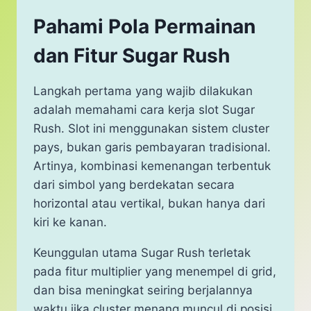
Pahami Pola Permainan
dan Fitur Sugar Rush
Langkah pertama yang wajib dilakukan
adalah memahami cara kerja slot Sugar
Rush. Slot ini menggunakan sistem cluster
pays, bukan garis pembayaran tradisional.
Artinya, kombinasi kemenangan terbentuk
dari simbol yang berdekatan secara
horizontal atau vertikal, bukan hanya dari
kiri ke kanan.
Keunggulan utama Sugar Rush terletak
pada fitur multiplier yang menempel di grid,
dan bisa meningkat seiring berjalannya
waktu jika cluster menang muncul di posisi