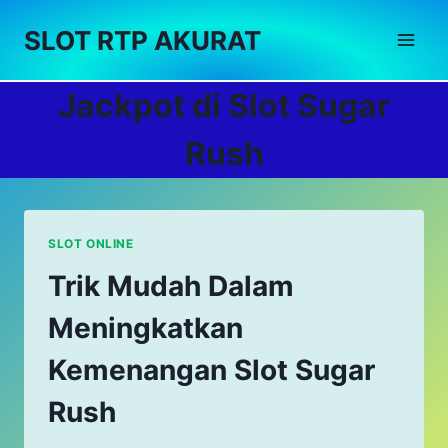
Skip
SLOT RTP AKURAT
to
content
Jackpot di Slot Sugar
Rush
SLOT ONLINE
Trik Mudah Dalam
Meningkatkan
Kemenangan Slot Sugar
Rush