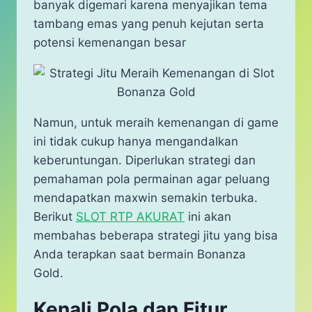
banyak digemari karena menyajikan tema
tambang emas yang penuh kejutan serta
potensi kemenangan besar
Namun, untuk meraih kemenangan di game
ini tidak cukup hanya mengandalkan
keberuntungan. Diperlukan strategi dan
pemahaman pola permainan agar peluang
mendapatkan maxwin semakin terbuka.
Berikut
SLOT RTP AKURAT
ini akan
membahas beberapa strategi jitu yang bisa
Anda terapkan saat bermain Bonanza
Gold.
Kenali Pola dan Fitur