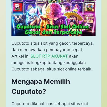
Cuputoto situs slot yang gacor, terpercaya,
dan menawarkan pembayaran cepat.
Artikel ini
SLOT RTP AKURAT
akan
mengulas lengkap tentang keunggulan
Cuputoto sebagai situs slot online terbaik.
Mengapa Memilih
Cuputoto?
Cuputoto dikenal luas sebagai situs slot