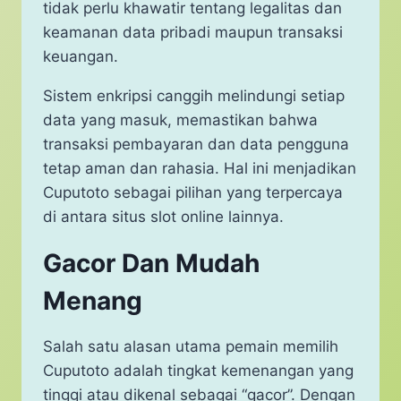
tidak perlu khawatir tentang legalitas dan
keamanan data pribadi maupun transaksi
keuangan.
Sistem enkripsi canggih melindungi setiap
data yang masuk, memastikan bahwa
transaksi pembayaran dan data pengguna
tetap aman dan rahasia. Hal ini menjadikan
Cuputoto sebagai pilihan yang terpercaya
di antara situs slot online lainnya.
Gacor Dan Mudah
Menang
Salah satu alasan utama pemain memilih
Cuputoto adalah tingkat kemenangan yang
tinggi atau dikenal sebagai “gacor”. Dengan