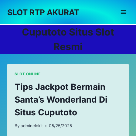
Skip
SLOT RTP AKURAT
to
content
Cuputoto Situs Slot
Resmi
SLOT ONLINE
Tips Jackpot Bermain
Santa’s Wonderland Di
Situs Cuputoto
By
adminclokit
05/25/2025