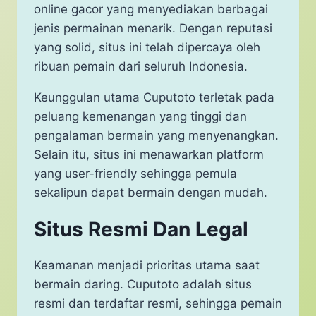
online gacor yang menyediakan berbagai
jenis permainan menarik. Dengan reputasi
yang solid, situs ini telah dipercaya oleh
ribuan pemain dari seluruh Indonesia.
Keunggulan utama Cuputoto terletak pada
peluang kemenangan yang tinggi dan
pengalaman bermain yang menyenangkan.
Selain itu, situs ini menawarkan platform
yang user-friendly sehingga pemula
sekalipun dapat bermain dengan mudah.
Situs Resmi Dan Legal
Keamanan menjadi prioritas utama saat
bermain daring. Cuputoto adalah situs
resmi dan terdaftar resmi, sehingga pemain