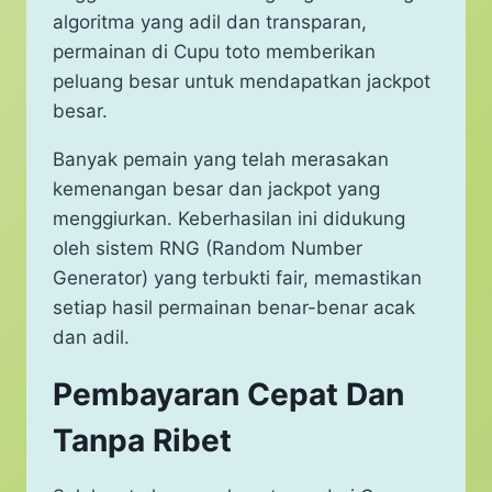
algoritma yang adil dan transparan,
permainan di Cupu toto memberikan
peluang besar untuk mendapatkan jackpot
besar.
Banyak pemain yang telah merasakan
kemenangan besar dan jackpot yang
menggiurkan. Keberhasilan ini didukung
oleh sistem RNG (Random Number
Generator) yang terbukti fair, memastikan
setiap hasil permainan benar-benar acak
dan adil.
Pembayaran Cepat Dan
Tanpa Ribet