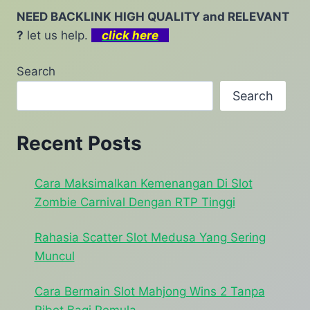
NEED BACKLINK HIGH QUALITY and RELEVANT
?
let us help.
click here
Search
Search
Recent Posts
Cara Maksimalkan Kemenangan Di Slot
Zombie Carnival Dengan RTP Tinggi
Rahasia Scatter Slot Medusa Yang Sering
Muncul
Cara Bermain Slot Mahjong Wins 2 Tanpa
Ribet Bagi Pemula