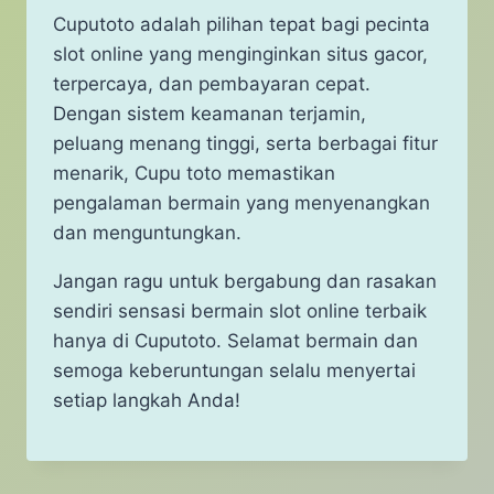
Cuputoto adalah pilihan tepat bagi pecinta
slot online yang menginginkan situs gacor,
terpercaya, dan pembayaran cepat.
Dengan sistem keamanan terjamin,
peluang menang tinggi, serta berbagai fitur
menarik, Cupu toto memastikan
pengalaman bermain yang menyenangkan
dan menguntungkan.
Jangan ragu untuk bergabung dan rasakan
sendiri sensasi bermain slot online terbaik
hanya di Cuputoto. Selamat bermain dan
semoga keberuntungan selalu menyertai
setiap langkah Anda!