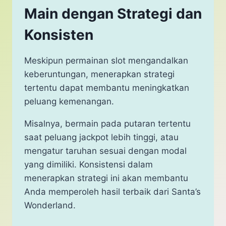
Main dengan Strategi dan
Konsisten
Meskipun permainan slot mengandalkan
keberuntungan, menerapkan strategi
tertentu dapat membantu meningkatkan
peluang kemenangan.
Misalnya, bermain pada putaran tertentu
saat peluang jackpot lebih tinggi, atau
mengatur taruhan sesuai dengan modal
yang dimiliki. Konsistensi dalam
menerapkan strategi ini akan membantu
Anda memperoleh hasil terbaik dari Santa’s
Wonderland.