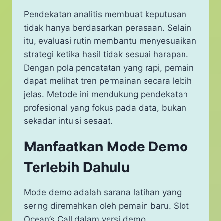
Pendekatan analitis membuat keputusan
tidak hanya berdasarkan perasaan. Selain
itu, evaluasi rutin membantu menyesuaikan
strategi ketika hasil tidak sesuai harapan.
Dengan pola pencatatan yang rapi, pemain
dapat melihat tren permainan secara lebih
jelas. Metode ini mendukung pendekatan
profesional yang fokus pada data, bukan
sekadar intuisi sesaat.
Manfaatkan Mode Demo
Terlebih Dahulu
Mode demo adalah sarana latihan yang
sering diremehkan oleh pemain baru. Slot
Ocean’s Call dalam versi demo