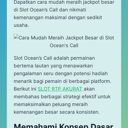
Dapatkan cara mudah meraih jackpot besar
di Slot Ocean’s Call dan nikmati
kemenangan maksimal dengan sedikit
usaha.
Slot Ocean’s Call adalah permainan
bertema lautan yang menawarkan
pengalaman seru dengan potensi hadiah
menarik bagi pemain di berbagai platform.
Berikut ini
SLOT RTP AKURAT
akan
membahas berbagai strategi efektif untuk
memaksimalkan peluang meraih
kemenangan besar secara konsisten.
Memahami Konsep Dasar