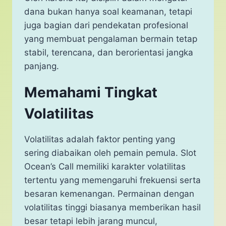
dana bukan hanya soal keamanan, tetapi
juga bagian dari pendekatan profesional
yang membuat pengalaman bermain tetap
stabil, terencana, dan berorientasi jangka
panjang.
Memahami Tingkat
Volatilitas
Volatilitas adalah faktor penting yang
sering diabaikan oleh pemain pemula. Slot
Ocean’s Call memiliki karakter volatilitas
tertentu yang memengaruhi frekuensi serta
besaran kemenangan. Permainan dengan
volatilitas tinggi biasanya memberikan hasil
besar tetapi lebih jarang muncul,