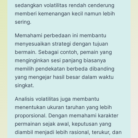
sedangkan volatilitas rendah cenderung
memberi kemenangan kecil namun lebih
sering.
Memahami perbedaan ini membantu
menyesuaikan strategi dengan tujuan
bermain. Sebagai contoh, pemain yang
menginginkan sesi panjang biasanya
memilih pendekatan berbeda dibanding
yang mengejar hasil besar dalam waktu
singkat.
Analisis volatilitas juga membantu
menentukan ukuran taruhan yang lebih
proporsional. Dengan memahami karakter
permainan sejak awal, keputusan yang
diambil menjadi lebih rasional, terukur, dan