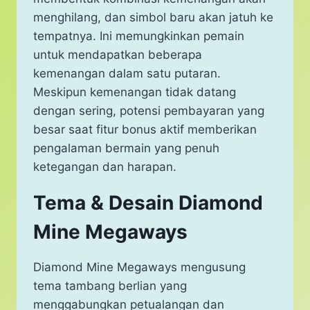
menghilang, dan simbol baru akan jatuh ke
tempatnya. Ini memungkinkan pemain
untuk mendapatkan beberapa
kemenangan dalam satu putaran.
Meskipun kemenangan tidak datang
dengan sering, potensi pembayaran yang
besar saat fitur bonus aktif memberikan
pengalaman bermain yang penuh
ketegangan dan harapan.
Tema & Desain Diamond
Mine Megaways
Diamond Mine Megaways mengusung
tema tambang berlian yang
menggabungkan petualangan dan