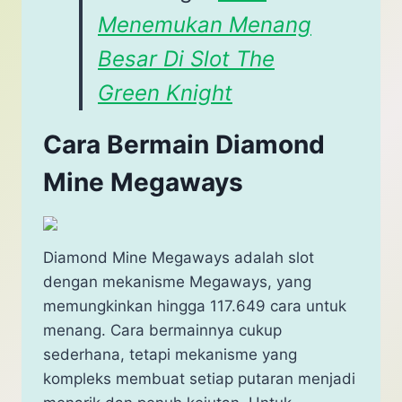
Menemukan Menang
Besar Di Slot The
Green Knight
Cara Bermain Diamond
Mine Megaways
Diamond Mine Megaways adalah slot
dengan mekanisme Megaways, yang
memungkinkan hingga 117.649 cara untuk
menang. Cara bermainnya cukup
sederhana, tetapi mekanisme yang
kompleks membuat setiap putaran menjadi