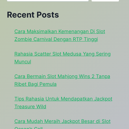
Recent Posts
Cara Maksimalkan Kemenangan Di Slot
Zombie Carnival Dengan RTP Tinggi
Rahasia Scatter Slot Medusa Yang Sering
Muncul
Cara Bermain Slot Mahjong Wins 2 Tanpa
Ribet Bagi Pemula
Tips Rahasia Untuk Mendapatkan Jackpot
Treasure Wild
Cara Mudah Meraih Jackpot Besar di Slot