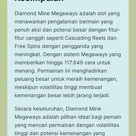
Diamond Mine Megaways adalah slot yang
menawarkan pengalaman bermain yang
penuh aksi dan potensi besar dengan fitur-
fitur canggih seperti Cascading Reels dan
Free Spins dengan pengganda yang
meningkat. Dengan sistem Megaways yang
memberikan hingga 117.649 cara untuk
menang. Permainan ini menghadirkan
peluang besar untuk meraih kemenangan,
meskipun volatilitas tinggi membuat
kemenangan besar lebih jarang terjadi.
Secara keseluruhan, Diamond Mine
Megaways adalah pilihan ideal bagi pemain
yang mencari permainan dengan volatilitas
tinggi dan potensi kemenangan yang