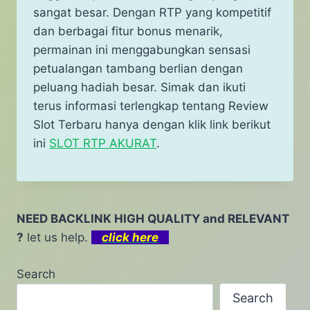
sangat besar. Dengan RTP yang kompetitif
dan berbagai fitur bonus menarik,
permainan ini menggabungkan sensasi
petualangan tambang berlian dengan
peluang hadiah besar. Simak dan ikuti
terus informasi terlengkap tentang Review
Slot Terbaru hanya dengan klik link berikut
ini
SLOT RTP AKURAT
.
NEED BACKLINK HIGH QUALITY and RELEVANT
?
let us help.
click here
Search
Search