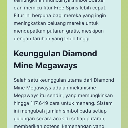
kemungkinan munculnya simbol Scatter
dan memicu fitur Free Spins lebih cepat.
Fitur ini berguna bagi mereka yang ingin
meningkatkan peluang mereka untuk
mendapatkan putaran gratis, meskipun
dengan taruhan yang lebih tinggi.
Keunggulan Diamond
Mine Megaways
Salah satu keunggulan utama dari Diamond
Mine Megaways adalah mekanisme
Megaways itu sendiri, yang memungkinkan
hingga 117.649 cara untuk menang. Sistem
ini mengubah jumlah simbol pada setiap
gulungan secara acak di setiap putaran,
memberikan potensi kemenangan yang