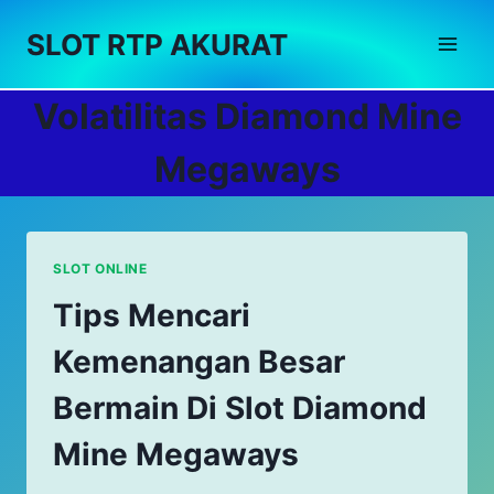
Skip
SLOT RTP AKURAT
to
content
Volatilitas Diamond Mine
Megaways
SLOT ONLINE
Tips Mencari
Kemenangan Besar
Bermain Di Slot Diamond
Mine Megaways