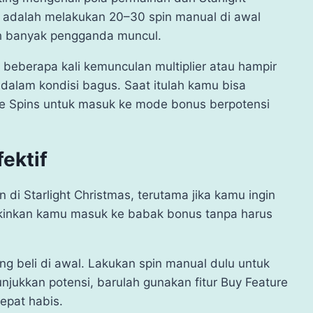
 adalah melakukan 20–30 spin manual di awal
h banyak pengganda muncul.
beberapa kali kemunculan multiplier atau hampir
 dalam kondisi bagus. Saat itulah kamu bisa
ee Spins untuk masuk ke mode bonus berpotensi
fektif
 di Starlight Christmas, terutama jika kamu ingin
gkinkan kamu masuk ke babak bonus tanpa harus
ng beli di awal. Lakukan spin manual dulu untuk
njukkan potensi, barulah gunakan fitur Buy Feature
cepat habis.