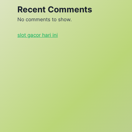
Recent Comments
No comments to show.
slot gacor hari ini