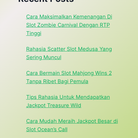
Cara Maksimalkan Kemenangan Di
Slot Zombie Carnival Dengan RTP
Tinggi
Rahasia Scatter Slot Medusa Yang
Sering Muncul
Cara Bermain Slot Mahjong Wins 2
Tanpa Ribet Bagi Pemula
Tips Rahasia Untuk Mendapatkan
Jackpot Treasure Wild
Cara Mudah Meraih Jackpot Besar di
Slot Ocean’s Call