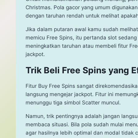
Christmas. Pola gacor yang umum digunakan
dengan taruhan rendah untuk melihat apaka
Jika dalam putaran awal kamu sudah melihat 
memicu Free Spins, itu pertanda slot sedang
meningkatkan taruhan atau membeli fitur Fr
jackpot.
Trik Beli Free Spins yang E
Fitur Buy Free Spins sangat direkomendasikan
langsung mengejar jackpot. Fitur ini memun
menunggu tiga simbol Scatter muncul.
Namun, trik pentingnya adalah jangan langsu
membaca situasi. Bila pola sudah mulai menu
agar hasilnya lebih optimal dan modal tidak 