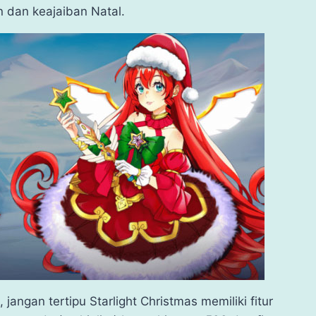
 dan keajaiban Natal.
jangan tertipu Starlight Christmas memiliki fitur