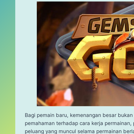
Bagi pemain baru, kemenangan besar bukan 
pemahaman terhadap cara kerja permainan,
peluang yang muncul selama permainan berl