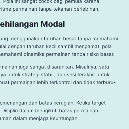
 Pola ini sangat cocok bagi pemula karena
itme permainan tanpa tekanan berlebihan.
Kehilangan Modal
sung menggunakan taruhan besar tanpa memahami
ulai dengan taruhan kecil sambil mengamati pola
emahami dinamika permainan tanpa risiko besar.
ainan juga sangat disarankan. Misalnya, satu
a untuk strategi stabil, dan sesi terakhir untuk
at permainan lebih terkontrol dan tidak terburu-
kemenangan dan batas kerugian. Ketika target
. Disiplin dalam mengikuti batas permainan
laman dalam menjaga keuntungan.