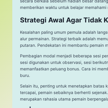
secara berkala sebelum hadiah besar datang.
memberikan waktu untuk belajar memahami r
Strategi Awal Agar Tidak 
Kesalahan paling umum pemula adalah lang
alur permainan. Strategi terbaik adalah mem
putaran. Pendekatan ini membantu pemain m
Pembagian modal menjadi beberapa sesi perm
sesi digunakan untuk observasi, sesi berikutny
memanfaatkan peluang bonus. Cara ini membu
buru.
Selain itu, penting untuk menetapkan batas 
tercapai, pemain sebaiknya berhenti sejenak
merupakan rahasia utama pemain berpenga