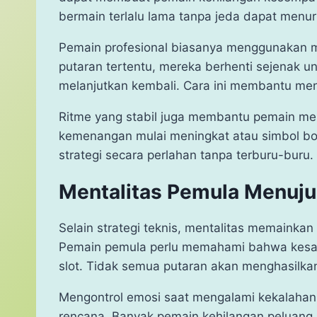
bermain terlalu lama tanpa jeda dapat menur
Pemain profesional biasanya menggunakan m
putaran tertentu, mereka berhenti sejenak u
melanjutkan kembali. Cara ini membantu menj
Ritme yang stabil juga membantu pemain me
kemenangan mulai meningkat atau simbol bo
strategi secara perlahan tanpa terburu-buru.
Mentalitas Pemula Menuju
Selain strategi teknis, mentalitas memainka
Pemain pemula perlu memahami bahwa kesa
slot. Tidak semua putaran akan menghasilka
Mengontrol emosi saat mengalami kekalahan s
rencana. Banyak pemain kehilangan peluang