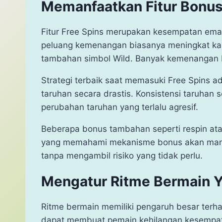
Memanfaatkan Fitur Bonus
Fitur Free Spins merupakan kesempatan ema
peluang kemenangan biasanya meningkat k
tambahan simbol Wild. Banyak kemenangan bes
Strategi terbaik saat memasuki Free Spins a
taruhan secara drastis. Konsistensi taruhan 
perubahan taruhan yang terlalu agresif.
Beberapa bonus tambahan seperti respin atau
yang memahami mekanisme bonus akan mamp
tanpa mengambil risiko yang tidak perlu.
Mengatur Ritme Bermain Y
Ritme bermain memiliki pengaruh besar terh
dapat membuat pemain kehilangan kesempa