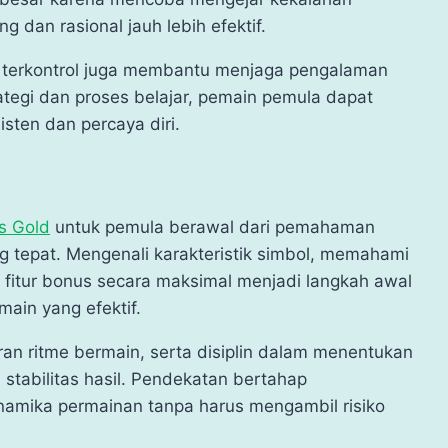
 dan rasional jauh lebih efektif.
 terkontrol juga membantu menjaga pengalaman
ategi dan proses belajar, pemain pemula dapat
sten dan percaya diri.
s Gold
untuk pemula berawal dari pemahaman
 tepat. Mengenali karakteristik simbol, memahami
 fitur bonus secara maksimal menjadi langkah awal
ain yang efektif.
an ritme bermain, serta disiplin dalam menentukan
tabilitas hasil. Pendekatan bertahap
amika permainan tanpa harus mengambil risiko