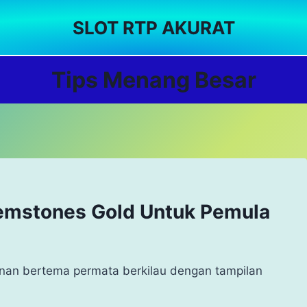
SLOT RTP AKURAT
Tips Menang Besar
emstones Gold Untuk Pemula
inan bertema permata berkilau dengan tampilan