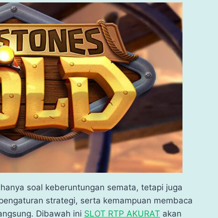
hanya soal keberuntungan semata, tetapi juga
 pengaturan strategi, serta kemampuan membaca
angsung. Dibawah ini
SLOT RTP AKURAT
akan