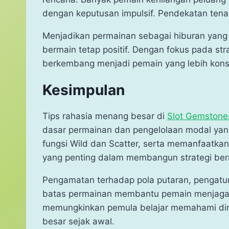
dengan keputusan impulsif. Pendekatan tenang
Menjadikan permainan sebagai hiburan yang
bermain tetap positif. Dengan fokus pada str
berkembang menjadi pemain yang lebih konsi
Kesimpulan
Tips rahasia menang besar di
Slot Gemstone
dasar permainan dan pengelolaan modal yang
fungsi Wild dan Scatter, serta memanfaatkan
yang penting dalam membangun strategi berm
Pengamatan terhadap pola putaran, pengatur
batas permainan membantu pemain menjaga s
memungkinkan pemula belajar memahami din
besar sejak awal.