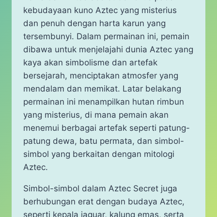
kebudayaan kuno Aztec yang misterius
dan penuh dengan harta karun yang
tersembunyi. Dalam permainan ini, pemain
dibawa untuk menjelajahi dunia Aztec yang
kaya akan simbolisme dan artefak
bersejarah, menciptakan atmosfer yang
mendalam dan memikat. Latar belakang
permainan ini menampilkan hutan rimbun
yang misterius, di mana pemain akan
menemui berbagai artefak seperti patung-
patung dewa, batu permata, dan simbol-
simbol yang berkaitan dengan mitologi
Aztec.
Simbol-simbol dalam Aztec Secret juga
berhubungan erat dengan budaya Aztec,
seperti kepala jaguar, kalung emas, serta