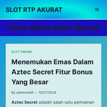
Skip
SLOT RTP AKURAT
to
content
Tema Great Aztec Secret
SLOT ONLINE
Menemukan Emas Dalam
Aztec Secret Fitur Bonus
Yang Besar
By
adminclokit
12/07/2024
Aztec Secret
adalah salah satu permainan