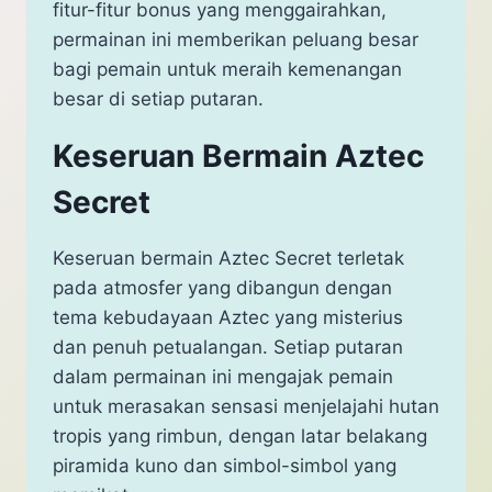
fitur-fitur bonus yang menggairahkan,
permainan ini memberikan peluang besar
bagi pemain untuk meraih kemenangan
besar di setiap putaran.
Keseruan Bermain Aztec
Secret
Keseruan bermain Aztec Secret terletak
pada atmosfer yang dibangun dengan
tema kebudayaan Aztec yang misterius
dan penuh petualangan. Setiap putaran
dalam permainan ini mengajak pemain
untuk merasakan sensasi menjelajahi hutan
tropis yang rimbun, dengan latar belakang
piramida kuno dan simbol-simbol yang