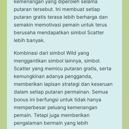
kemenangan yang diperoleh selama
putaran tersebut. Ini membuat setiap
putaran gratis terasa lebih berharga dan
semakin memotivasi pemain untuk terus
berusaha mendapatkan simbol Scatter
lebih banyak.
Kombinasi dari simbol Wild yang
menggantikan simbol lainnya, simbol.
Scatter yang memicu putaran gratis, serta
kemungkinan adanya pengganda,
memberikan lapisan strategi dan keseruan
dalam setiap putaran permainan. Semua
bonus ini berfungsi untuk tidak hanya
memperbesar peluang kemenangan
pemain. Tetapi juga memberikan
pengalaman bermain yang lebih