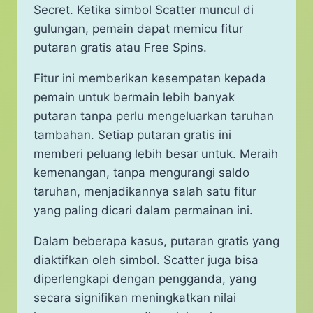
Secret. Ketika simbol Scatter muncul di
gulungan, pemain dapat memicu fitur
putaran gratis atau Free Spins.
Fitur ini memberikan kesempatan kepada
pemain untuk bermain lebih banyak
putaran tanpa perlu mengeluarkan taruhan
tambahan. Setiap putaran gratis ini
memberi peluang lebih besar untuk. Meraih
kemenangan, tanpa mengurangi saldo
taruhan, menjadikannya salah satu fitur
yang paling dicari dalam permainan ini.
Dalam beberapa kasus, putaran gratis yang
diaktifkan oleh simbol. Scatter juga bisa
diperlengkapi dengan pengganda, yang
secara signifikan meningkatkan nilai