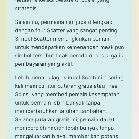
terutama ketika berada di posisi yang
strategis.
Selain itu, permainan ini juga dilengkapi
dengan fitur Scatter yang sangat penting.
Simbol Scatter memungkinkan pemain
untuk mendapatkan kemenangan meskipun
simbol tersebut tidak berada di posisi garis
pembayaran yang aktif.
Lebih menarik lagi, simbol Scatter ini sering
kali memicu fitur putaran gratis atau Free
Spins, yang memberi pemain kesempatan
untuk bermain lebih banyak tanpa
mempertaruhkan taruhan tambahan.
Selama putaran gratis ini, pemain dapat
memperoleh hadiah lebih banyak tanpa
mengeluarkan biaya, memberikan potensi