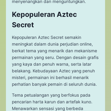
menyenangkan dan menguntungkan.
Kepopuleran Aztec
Secret
Kepopuleran Aztec Secret semakin
meningkat dalam dunia perjudian online,
berkat tema yang menarik dan mekanisme
permainan yang seru. Dengan desain grafis
yang kaya dan penuh warna, serta latar
belakang. Kebudayaan Aztec yang penuh
misteri, permainan ini berhasil menarik
perhatian banyak pemain di seluruh dunia.
Tema petualangan yang berfokus pada
pencarian harta karun dan artefak kuno.
Menawarkan sensasi yang berbeda