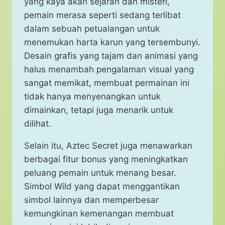
yang kaya akan sejarah dan misteri,
pemain merasa seperti sedang terlibat
dalam sebuah petualangan untuk
menemukan harta karun yang tersembunyi.
Desain grafis yang tajam dan animasi yang
halus menambah pengalaman visual yang
sangat memikat, membuat permainan ini
tidak hanya menyenangkan untuk
dimainkan, tetapi juga menarik untuk
dilihat.
Selain itu, Aztec Secret juga menawarkan
berbagai fitur bonus yang meningkatkan
peluang pemain untuk menang besar.
Simbol Wild yang dapat menggantikan
simbol lainnya dan memperbesar
kemungkinan kemenangan membuat