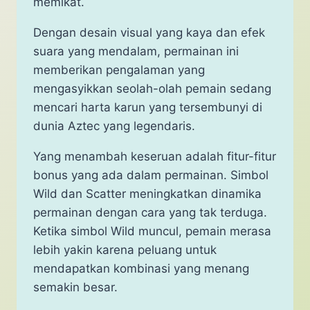
memikat.
Dengan desain visual yang kaya dan efek
suara yang mendalam, permainan ini
memberikan pengalaman yang
mengasyikkan seolah-olah pemain sedang
mencari harta karun yang tersembunyi di
dunia Aztec yang legendaris.
Yang menambah keseruan adalah fitur-fitur
bonus yang ada dalam permainan. Simbol
Wild dan Scatter meningkatkan dinamika
permainan dengan cara yang tak terduga.
Ketika simbol Wild muncul, pemain merasa
lebih yakin karena peluang untuk
mendapatkan kombinasi yang menang
semakin besar.