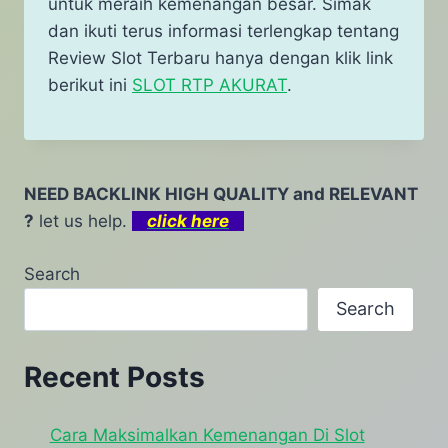
untuk meraih kemenangan besar. Simak
dan ikuti terus informasi terlengkap tentang
Review Slot Terbaru hanya dengan klik link
berikut ini
SLOT RTP AKURAT
.
NEED BACKLINK HIGH QUALITY and RELEVANT
?
let us help.
click here
Search
Search
Recent Posts
Cara Maksimalkan Kemenangan Di Slot