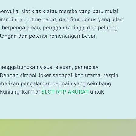
enyukai slot klasik atau mereka yang baru mulai
an ringan, ritme cepat, dan fitur bonus yang jelas
 berpengalaman, pengganda tinggi dan peluang
antangan dan potensi kemenangan besar.
 menggabungkan visual elegan, gameplay
Dengan simbol Joker sebagai ikon utama, respin
emberikan pengalaman bermain yang seimbang
 Kunjungi kami di
SLOT RTP AKURAT
untuk