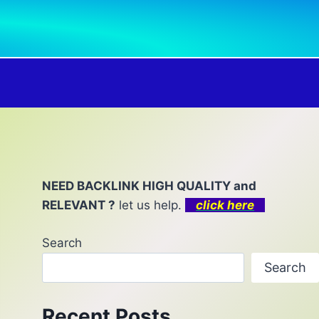
NEED BACKLINK HIGH QUALITY and
RELEVANT ?
let us help.
click here
Search
Search
Recent Posts