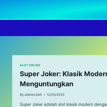
Skip
to
content
SLOT ONLINE
Super Joker: Klasik Moder
Menguntungkan
By
adminclokit
12/05/2025
Super Joker adalah slot klasik modern deng