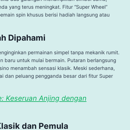
a yang terus meningkat. Fitur “Super Wheel”
main spin khusus berisi hadiah langsung atau
h Dipahami
nginginkan permainan simpel tanpa mekanik rumit.
n baru untuk mulai bermain. Putaran berlangsung
asino menambah sensasi klasik. Meski sederhana,
ai dan peluang pengganda besar dari fitur Super
: Keseruan Anjing dengan
Klasik dan Pemula