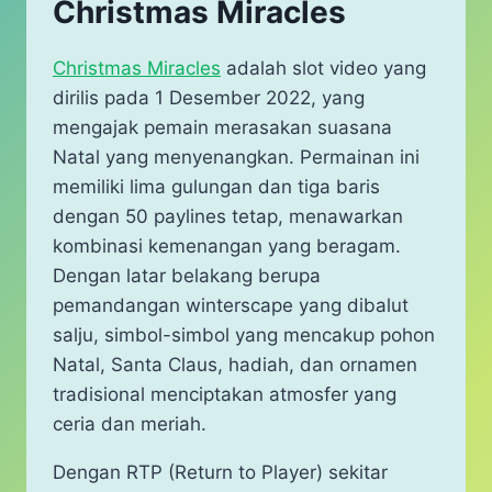
Christmas Miracles
Christmas Miracles
adalah slot video yang
dirilis pada 1 Desember 2022, yang
mengajak pemain merasakan suasana
Natal yang menyenangkan. Permainan ini
memiliki lima gulungan dan tiga baris
dengan 50 paylines tetap, menawarkan
kombinasi kemenangan yang beragam.
Dengan latar belakang berupa
pemandangan winterscape yang dibalut
salju, simbol-simbol yang mencakup pohon
Natal, Santa Claus, hadiah, dan ornamen
tradisional menciptakan atmosfer yang
ceria dan meriah.
Dengan RTP (Return to Player) sekitar