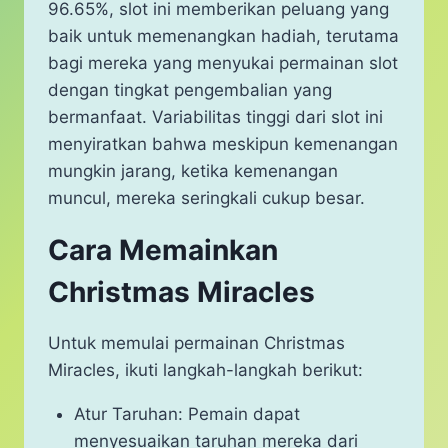
96.65%, slot ini memberikan peluang yang
baik untuk memenangkan hadiah, terutama
bagi mereka yang menyukai permainan slot
dengan tingkat pengembalian yang
bermanfaat. Variabilitas tinggi dari slot ini
menyiratkan bahwa meskipun kemenangan
mungkin jarang, ketika kemenangan
muncul, mereka seringkali cukup besar.
Cara Memainkan
Christmas Miracles
Untuk memulai permainan Christmas
Miracles, ikuti langkah-langkah berikut:
Atur Taruhan: Pemain dapat
menyesuaikan taruhan mereka dari