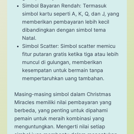
Simbol Bayaran Rendah: Termasuk
simbol kartu seperti A, K, Q, dan J, yang
memberikan pembayaran lebih kecil
dibandingkan dengan simbol tema
Natal.
Simbol Scatter: Simbol scatter memicu
fitur putaran gratis ketika tiga atau lebih
muncul di gulungan, memberikan
kesempatan untuk bermain tanpa
mempertaruhkan uang tambahan.
​Masing-masing simbol dalam Christmas
Miracles memiliki nilai pembayaran yang
berbeda, yang penting untuk dipahami
pemain untuk meraih kombinasi yang
menguntungkan.​ Mengerti nilai setiap