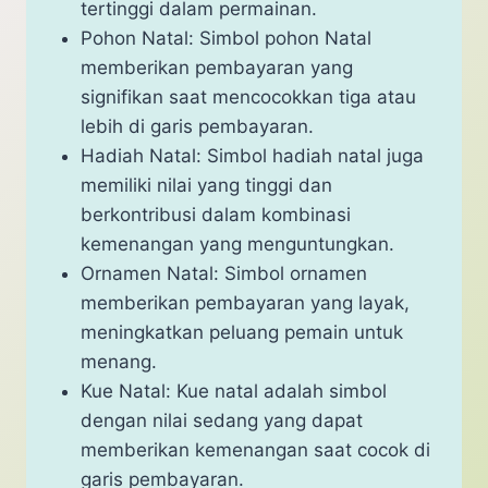
tertinggi dalam permainan.
Pohon Natal: Simbol pohon Natal
memberikan pembayaran yang
signifikan saat mencocokkan tiga atau
lebih di garis pembayaran.
Hadiah Natal: Simbol hadiah natal juga
memiliki nilai yang tinggi dan
berkontribusi dalam kombinasi
kemenangan yang menguntungkan.
Ornamen Natal: Simbol ornamen
memberikan pembayaran yang layak,
meningkatkan peluang pemain untuk
menang.
Kue Natal: Kue natal adalah simbol
dengan nilai sedang yang dapat
memberikan kemenangan saat cocok di
garis pembayaran.