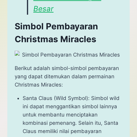
Besar
Simbol Pembayaran ​
Christmas Miracles
Berikut adalah simbol-simbol pembayaran
yang dapat ditemukan dalam permainan
Christmas Miracles:
Santa Claus (Wild Symbol): Simbol wild
ini dapat menggantikan simbol lainnya
untuk membantu menciptakan
kombinasi pemenang. Selain itu, Santa
Claus memiliki nilai pembayaran