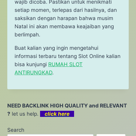
wajib dicoba. Pastikan untuk menikmati
setiap momen, terlepas dari hasilnya, dan
saksikan dengan harapan bahwa musim
Natal ini akan membawa keajaiban yang
berlimpah.
Buat kalian yang ingin mengetahui
informasi terbaru tentang Slot Online kalian
bisa kunjungi
RUMAH SLOT
ANTIRUNGKAD
.
NEED BACKLINK HIGH QUALITY and RELEVANT
?
let us help.
click here
Search