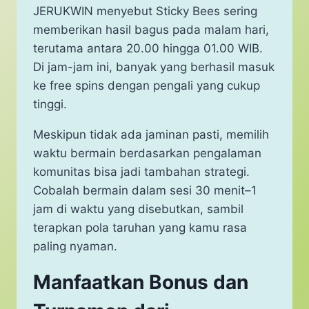
JERUKWIN menyebut Sticky Bees sering
memberikan hasil bagus pada malam hari,
terutama antara 20.00 hingga 01.00 WIB.
Di jam-jam ini, banyak yang berhasil masuk
ke free spins dengan pengali yang cukup
tinggi.
Meskipun tidak ada jaminan pasti, memilih
waktu bermain berdasarkan pengalaman
komunitas bisa jadi tambahan strategi.
Cobalah bermain dalam sesi 30 menit–1
jam di waktu yang disebutkan, sambil
terapkan pola taruhan yang kamu rasa
paling nyaman.
Manfaatkan Bonus dan