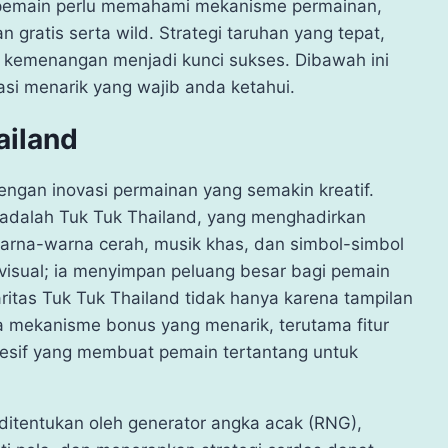
pemain perlu memahami mekanisme permainan,
n gratis serta wild. Strategi taruhan yang tepat,
a kemenangan menjadi kunci sukses. Dibawah ini
i menarik yang wajib anda ketahui.
ailand
dengan inovasi permainan yang semakin kreatif.
n adalah Tuk Tuk Thailand, yang menghadirkan
warna-warna cerah, musik khas, dan simbol-simbol
n visual; ia menyimpan peluang besar bagi pemain
ritas Tuk Tuk Thailand tidak hanya karena tampilan
a mekanisme bonus yang menarik, terutama fitur
ogresif yang membuat pemain tertantang untuk
ditentukan oleh generator angka acak (RNG),