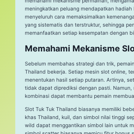
memahami mekanisme permainan, mengamati 
meningkatkan peluang mendapatkan hadiah be
menyeluruh cara memaksimalkan kemenangan
yang sistematis dan terstruktur, sehingga 
memanfaatkan setiap kesempatan dengan bi
Memahami Mekanisme Slot
Sebelum membahas strategi dan trik, pemai
Thailand bekerja. Setiap mesin slot online,
menentukan hasil setiap putaran. Artinya, s
tidak dapat diprediksi dengan pasti. Namun,
kombinasi dapat membantu pemain membuat 
Slot Tuk Tuk Thailand biasanya memiliki beb
khas Thailand, kuil, dan simbol nilai tinggi s
wild dapat menggantikan simbol lain untu
simbol scatter biasanya memicu fitur bonus se