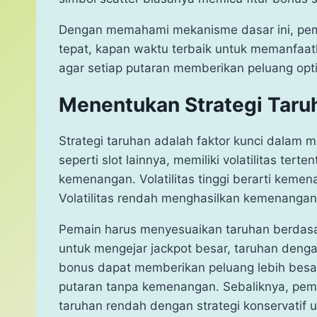
Dengan memahami mekanisme dasar ini, pemai
tepat, kapan waktu terbaik untuk memanfaat
agar setiap putaran memberikan peluang opt
Menentukan Strategi Taruh
Strategi taruhan adalah faktor kunci dalam 
seperti slot lainnya, memiliki volatilitas te
kemenangan. Volatilitas tinggi berarti kemena
Volatilitas rendah menghasilkan kemenangan le
Pemain harus menyesuaikan taruhan berdasa
untuk mengejar jackpot besar, taruhan denga
bonus dapat memberikan peluang lebih besa
putaran tanpa kemenangan. Sebaliknya, pema
taruhan rendah dengan strategi konservatif 