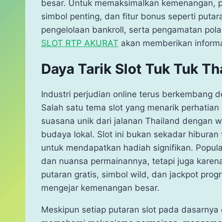
besar. Untuk memaksimalkan kemenangan, 
simbol penting, dan fitur bonus seperti putara
pengelolaan bankroll, serta pengamatan pol
SLOT RTP AKURAT
akan memberikan informas
Daya Tarik Slot Tuk Tuk Th
Industri perjudian online terus berkembang 
Salah satu tema slot yang menarik perhatia
suasana unik dari jalanan Thailand dengan 
budaya lokal. Slot ini bukan sekadar hibura
untuk mendapatkan hadiah signifikan. Popula
dan nuansa permainannya, tetapi juga karen
putaran gratis, simbol wild, dan jackpot pr
mengejar kemenangan besar.
Meskipun setiap putaran slot pada dasarnya 