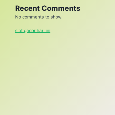
Recent Comments
No comments to show.
slot gacor hari ini