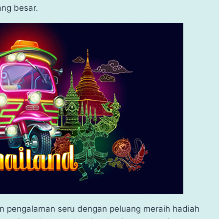
ng besar.
an pengalaman seru dengan peluang meraih hadiah