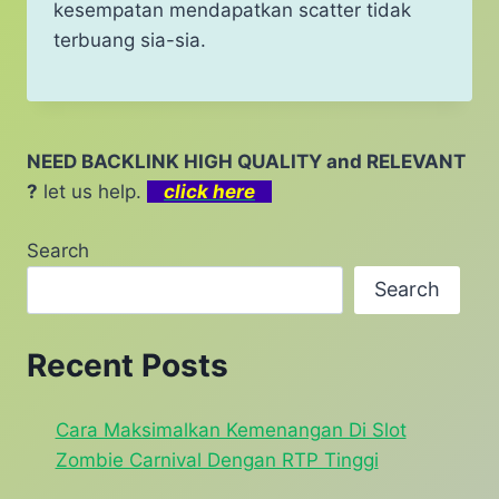
kesempatan mendapatkan scatter tidak
terbuang sia-sia.
NEED BACKLINK HIGH QUALITY and RELEVANT
?
let us help.
click here
Search
Search
Recent Posts
Cara Maksimalkan Kemenangan Di Slot
Zombie Carnival Dengan RTP Tinggi