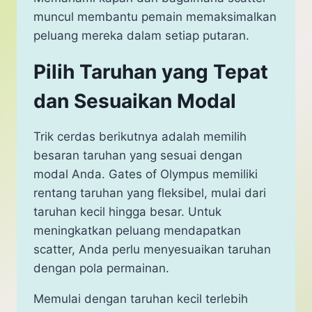
muncul membantu pemain memaksimalkan
peluang mereka dalam setiap putaran.
Pilih Taruhan yang Tepat
dan Sesuaikan Modal
Trik cerdas berikutnya adalah memilih
besaran taruhan yang sesuai dengan
modal Anda. Gates of Olympus memiliki
rentang taruhan yang fleksibel, mulai dari
taruhan kecil hingga besar. Untuk
meningkatkan peluang mendapatkan
scatter, Anda perlu menyesuaikan taruhan
dengan pola permainan.
Memulai dengan taruhan kecil terlebih