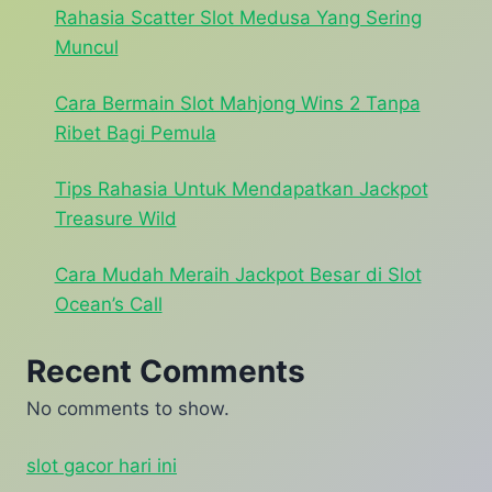
Rahasia Scatter Slot Medusa Yang Sering
Muncul
Cara Bermain Slot Mahjong Wins 2 Tanpa
Ribet Bagi Pemula
Tips Rahasia Untuk Mendapatkan Jackpot
Treasure Wild
Cara Mudah Meraih Jackpot Besar di Slot
Ocean’s Call
Recent Comments
No comments to show.
slot gacor hari ini