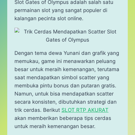
Slot Gates of Olympus adalah salah satu
permainan slot yang sangat populer di
kalangan pecinta slot online.
Dengan tema dewa Yunani dan grafik yang
memukau, game ini menawarkan peluang
besar untuk meraih kemenangan, terutama
saat mendapatkan simbol scatter yang
membuka pintu bonus dan putaran gratis.
Namun, untuk bisa mendapatkan scatter
secara konsisten, dibutuhkan strategi dan
trik cerdas. Berikut
SLOT RTP AKURAT
akan memberikan beberapa tips cerdas
untuk meraih kemenangan besar.