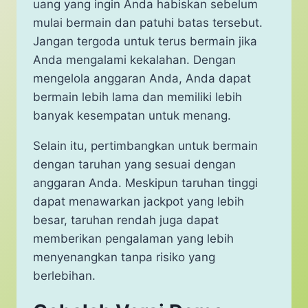
uang yang ingin Anda habiskan sebelum
mulai bermain dan patuhi batas tersebut.
Jangan tergoda untuk terus bermain jika
Anda mengalami kekalahan. Dengan
mengelola anggaran Anda, Anda dapat
bermain lebih lama dan memiliki lebih
banyak kesempatan untuk menang.
Selain itu, pertimbangkan untuk bermain
dengan taruhan yang sesuai dengan
anggaran Anda. Meskipun taruhan tinggi
dapat menawarkan jackpot yang lebih
besar, taruhan rendah juga dapat
memberikan pengalaman yang lebih
menyenangkan tanpa risiko yang
berlebihan.