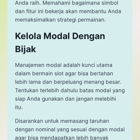
Anda raih. Memahami bagaimana simbol
dan fitur ini bekerja akan membantu Anda
memaksimalkan strategi permainan.
Kelola Modal Dengan
Bijak
Manajemen modal adalah kunci utama
dalam bermain slot agar bisa bertahan
lebih lama dan berpeluang menang besar.
Tentukan terlebih dahulu batas modal yang
siap Anda gunakan dan jangan melebihi
itu.
Disarankan untuk memasang taruhan
dengan nominal yang sesuai dengan modal
agar bisa mendapatkan lebih banyak