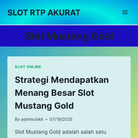
Skip
SLOT RTP AKURAT
to
content
Slot Mustang Gold
SLOT ONLINE
Strategi Mendapatkan
Menang Besar Slot
Mustang Gold
By
adminclokit
07/19/2025
Slot Mustang Gold adalah salah satu