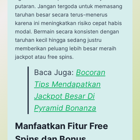
putaran. Jangan tergoda untuk memasang
taruhan besar secara terus-menerus
karena ini meningkatkan risiko cepat habis
modal. Bermain secara konsisten dengan
taruhan kecil hingga sedang justru
memberikan peluang lebih besar meraih
jackpot atau free spins.
Baca Juga:
Bocoran
Tips Mendapatkan
Jackpot Besar Di
Pyramid Bonanza
Manfaatkan Fitur Free
Spins dan Bonus