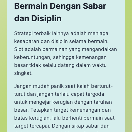
Bermain Dengan Sabar
dan Disiplin
Strategi terbaik lainnya adalah menjaga
kesabaran dan disiplin selama bermain.
Slot adalah permainan yang mengandalkan
keberuntungan, sehingga kemenangan
besar tidak selalu datang dalam waktu
singkat.
Jangan mudah panik saat kalah berturut-
turut dan jangan terlalu cepat tergoda
untuk mengejar kerugian dengan taruhan
besar. Tetapkan target kemenangan dan
batas kerugian, lalu berhenti bermain saat
target tercapai. Dengan sikap sabar dan