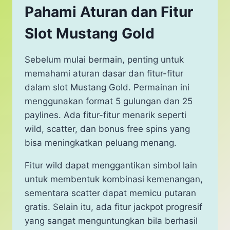
Pahami Aturan dan Fitur
Slot Mustang Gold
Sebelum mulai bermain, penting untuk
memahami aturan dasar dan fitur-fitur
dalam slot Mustang Gold. Permainan ini
menggunakan format 5 gulungan dan 25
paylines. Ada fitur-fitur menarik seperti
wild, scatter, dan bonus free spins yang
bisa meningkatkan peluang menang.
Fitur wild dapat menggantikan simbol lain
untuk membentuk kombinasi kemenangan,
sementara scatter dapat memicu putaran
gratis. Selain itu, ada fitur jackpot progresif
yang sangat menguntungkan bila berhasil