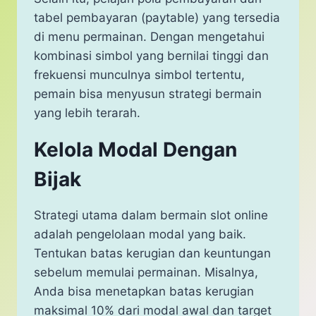
tabel pembayaran (paytable) yang tersedia
di menu permainan. Dengan mengetahui
kombinasi simbol yang bernilai tinggi dan
frekuensi munculnya simbol tertentu,
pemain bisa menyusun strategi bermain
yang lebih terarah.
Kelola Modal Dengan
Bijak
Strategi utama dalam bermain slot online
adalah pengelolaan modal yang baik.
Tentukan batas kerugian dan keuntungan
sebelum memulai permainan. Misalnya,
Anda bisa menetapkan batas kerugian
maksimal 10% dari modal awal dan target