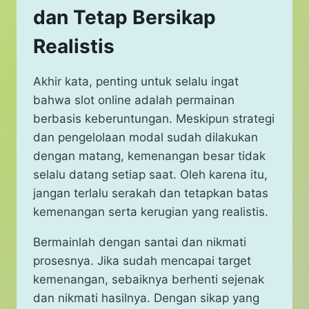
dan Tetap Bersikap
Realistis
Akhir kata, penting untuk selalu ingat
bahwa slot online adalah permainan
berbasis keberuntungan. Meskipun strategi
dan pengelolaan modal sudah dilakukan
dengan matang, kemenangan besar tidak
selalu datang setiap saat. Oleh karena itu,
jangan terlalu serakah dan tetapkan batas
kemenangan serta kerugian yang realistis.
Bermainlah dengan santai dan nikmati
prosesnya. Jika sudah mencapai target
kemenangan, sebaiknya berhenti sejenak
dan nikmati hasilnya. Dengan sikap yang