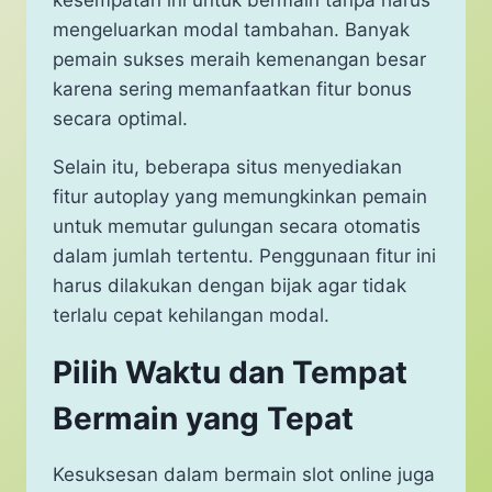
kesempatan ini untuk bermain tanpa harus
mengeluarkan modal tambahan. Banyak
pemain sukses meraih kemenangan besar
karena sering memanfaatkan fitur bonus
secara optimal.
Selain itu, beberapa situs menyediakan
fitur autoplay yang memungkinkan pemain
untuk memutar gulungan secara otomatis
dalam jumlah tertentu. Penggunaan fitur ini
harus dilakukan dengan bijak agar tidak
terlalu cepat kehilangan modal.
Pilih Waktu dan Tempat
Bermain yang Tepat
Kesuksesan dalam bermain slot online juga