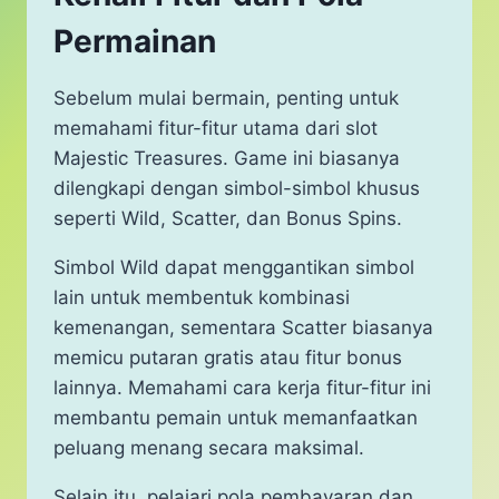
Permainan
Sebelum mulai bermain, penting untuk
memahami fitur-fitur utama dari slot
Majestic Treasures. Game ini biasanya
dilengkapi dengan simbol-simbol khusus
seperti Wild, Scatter, dan Bonus Spins.
Simbol Wild dapat menggantikan simbol
lain untuk membentuk kombinasi
kemenangan, sementara Scatter biasanya
memicu putaran gratis atau fitur bonus
lainnya. Memahami cara kerja fitur-fitur ini
membantu pemain untuk memanfaatkan
peluang menang secara maksimal.
Selain itu, pelajari pola pembayaran dan