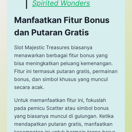
Spirited Wonders
Manfaatkan Fitur Bonus
dan Putaran Gratis
Slot Majestic Treasures biasanya
menawarkan berbagai fitur bonus yang
bisa meningkatkan peluang kemenangan.
Fitur ini termasuk putaran gratis, permainan
bonus, dan simbol khusus yang muncul
secara acak.
Untuk memanfaatkan fitur ini, fokuslah
pada pemicu Scatter atau simbol bonus
yang biasanya muncul di gulungan. Ketika
mendapatkan putaran gratis, manfaatkan