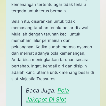
kemenangan tertentu agar tidak terlalu
tergoda untuk terus bermain.
Selain itu, disarankan untuk tidak
memasang taruhan terlalu besar di awal.
Mulailah dengan taruhan kecil untuk
memahami alur permainan dan
peluangnya. Ketika sudah merasa nyaman
dan melihat adanya pola kemenangan,
Anda bisa meningkatkan taruhan secara
bertahap. Ingat, kendali diri dan disiplin
adalah kunci utama untuk menang besar di
slot Majestic Treasures.
Baca Juga:
Pola
Jakcpot Di Slot