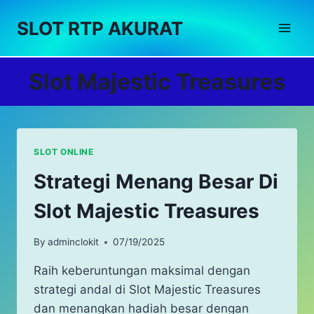
Skip
SLOT RTP AKURAT
to
content
Slot Majestic Treasures
SLOT ONLINE
Strategi Menang Besar Di
Slot Majestic Treasures
By
adminclokit
07/19/2025
Raih keberuntungan maksimal dengan
strategi andal di Slot Majestic Treasures
dan menangkan hadiah besar dengan