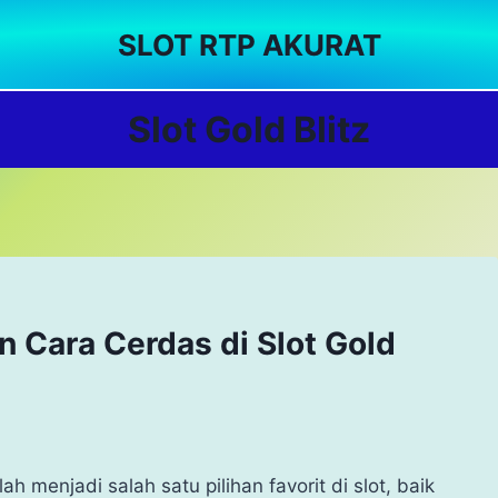
SLOT RTP AKURAT
Slot Gold Blitz
 Cara Cerdas di Slot Gold
h menjadi salah satu pilihan favorit di slot, baik