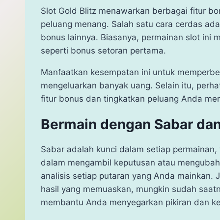
Slot Gold Blitz menawarkan berbagai fitur 
peluang menang. Salah satu cara cerdas ad
bonus lainnya. Biasanya, permainan slot in
seperti bonus setoran pertama.
Manfaatkan kesempatan ini untuk memperbe
mengeluarkan banyak uang. Selain itu, perh
fitur bonus dan tingkatkan peluang Anda me
Bermain dengan Sabar dan
Sabar adalah kunci dalam setiap permainan,
dalam mengambil keputusan atau mengubah 
analisis setiap putaran yang Anda mainkan. 
hasil yang memuaskan, mungkin sudah saatny
membantu Anda menyegarkan pikiran dan kemb