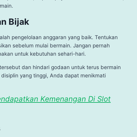
main.
n Bijak
dalah pengelolaan anggaran yang baik. Tentukan
sikan sebelum mulai bermain. Jangan pernah
akan untuk kebutuhan sehari-hari.
tersebut dan hindari godaan untuk terus bermain
isiplin yang tinggi, Anda dapat menikmati
endapatkan Kemenangan Di Slot
s