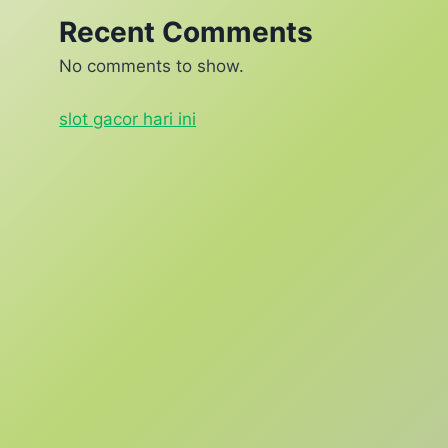
Recent Comments
No comments to show.
slot gacor hari ini