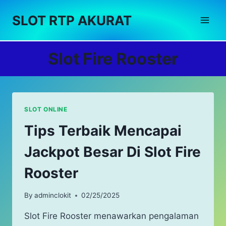
Skip
SLOT RTP AKURAT
to
content
Slot Fire Rooster
SLOT ONLINE
Tips Terbaik Mencapai
Jackpot Besar Di Slot Fire
Rooster
By
adminclokit
02/25/2025
Slot Fire Rooster menawarkan pengalaman