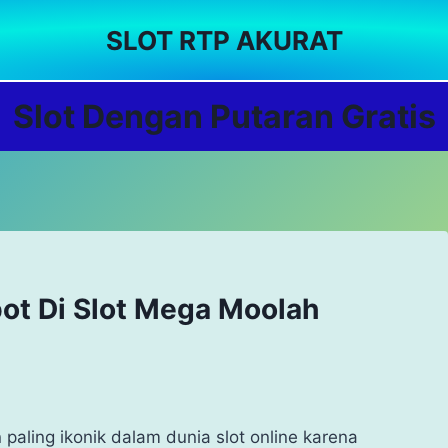
SLOT RTP AKURAT
Slot Dengan Putaran Gratis
pot Di Slot Mega Moolah
paling ikonik dalam dunia slot online karena