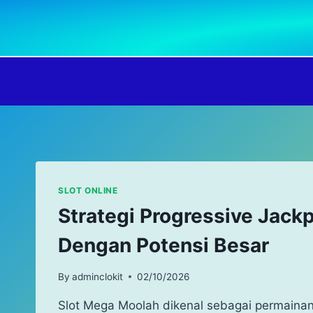
Skip
to
content
SLOT ONLINE
Strategi Progressive Jack
Dengan Potensi Besar
By
adminclokit
02/10/2026
Slot Mega Moolah dikenal sebagai permainan 