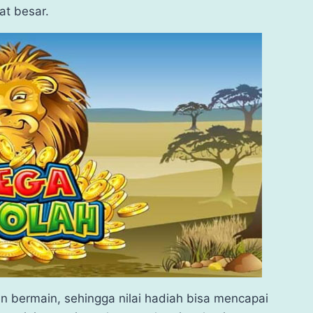
at besar.
ain bermain, sehingga nilai hadiah bisa mencapai