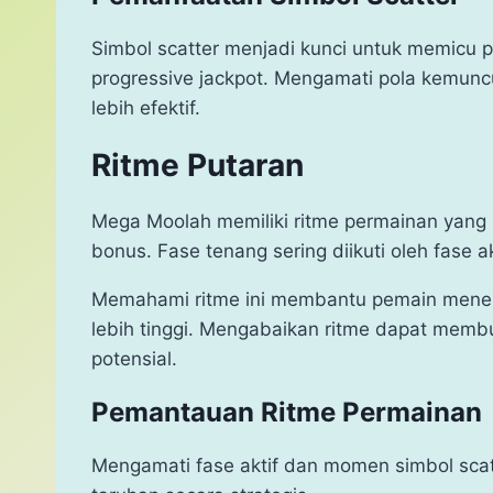
Simbol scatter menjadi kunci untuk memicu
progressive jackpot. Mengamati pola kemu
lebih efektif.
Ritme Putaran
Mega Moolah memiliki ritme permainan yang 
bonus. Fase tenang sering diikuti oleh fase 
Memahami ritme ini membantu pemain mene
lebih tinggi. Mengabaikan ritme dapat memb
potensial.
Pemantauan Ritme Permainan
Mengamati fase aktif dan momen simbol sc