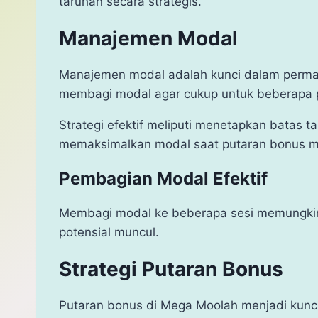
taruhan secara strategis.
Manajemen Modal
Manajemen modal adalah kunci dalam permai
membagi modal agar cukup untuk beberapa p
Strategi efektif meliputi menetapkan batas 
memaksimalkan modal saat putaran bonus me
Pembagian Modal Efektif
Membagi modal ke beberapa sesi memungkin
potensial muncul.
Strategi Putaran Bonus
Putaran bonus di Mega Moolah menjadi kunc