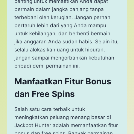
penting untuk memastikan Anda dapat
bermain dalam jangka panjang tanpa
terbebani oleh kerugian. Jangan pernah
bertaruh lebih dari yang Anda mampu
untuk kehilangan, dan berhenti bermain
jika anggaran Anda sudah habis. Selain itu,
selalu alokasikan uang untuk hiburan,
jangan sampai mengorbankan kebutuhan
pribadi demi permainan ini.
Manfaatkan Fitur Bonus
dan Free Spins
Salah satu cara terbaik untuk
meningkatkan peluang menang besar di
Jackpot Hunter adalah memanfaatkan fitur
bonus dan free spins. Banyak permainan