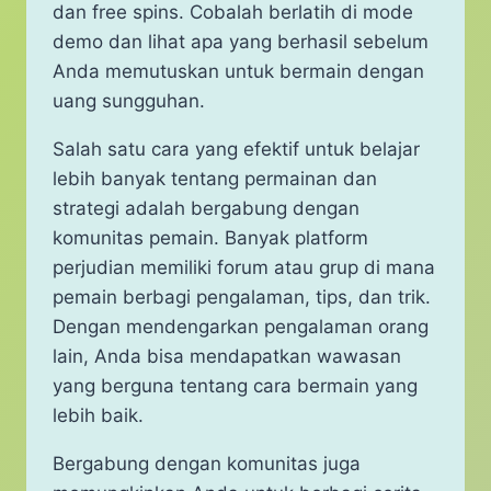
dan free spins. Cobalah berlatih di mode
demo dan lihat apa yang berhasil sebelum
Anda memutuskan untuk bermain dengan
uang sungguhan.
Salah satu cara yang efektif untuk belajar
lebih banyak tentang permainan dan
strategi adalah bergabung dengan
komunitas pemain. Banyak platform
perjudian memiliki forum atau grup di mana
pemain berbagi pengalaman, tips, dan trik.
Dengan mendengarkan pengalaman orang
lain, Anda bisa mendapatkan wawasan
yang berguna tentang cara bermain yang
lebih baik.
Bergabung dengan komunitas juga