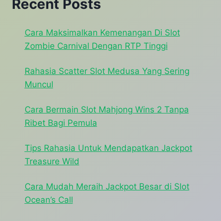
Recent Posts
Cara Maksimalkan Kemenangan Di Slot
Zombie Carnival Dengan RTP Tinggi
Rahasia Scatter Slot Medusa Yang Sering
Muncul
Cara Bermain Slot Mahjong Wins 2 Tanpa
Ribet Bagi Pemula
Tips Rahasia Untuk Mendapatkan Jackpot
Treasure Wild
Cara Mudah Meraih Jackpot Besar di Slot
Ocean’s Call