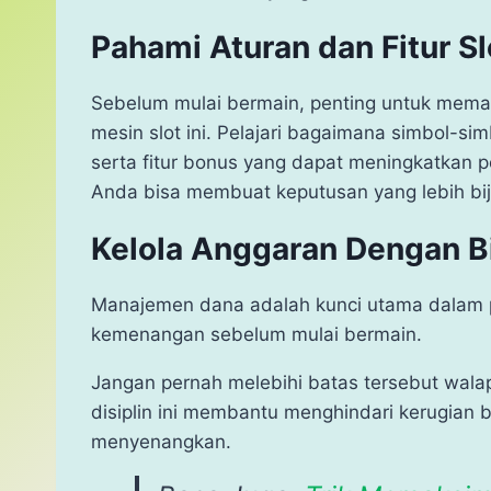
Pahami Aturan dan Fitur S
Sebelum mulai bermain, penting untuk memah
mesin slot ini. Pelajari bagaimana simbol-sim
serta fitur bonus yang dapat meningkatkan 
Anda bisa membuat keputusan yang lebih bi
Kelola Anggaran Dengan B
Manajemen dana adalah kunci utama dalam p
kemenangan sebelum mulai bermain.
Jangan pernah melebihi batas tersebut wal
disiplin ini membantu menghindari kerugian
menyenangkan.