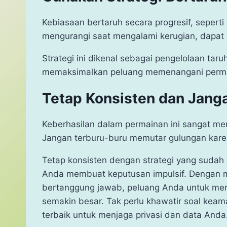
Kebiasaan bertaruh secara progresif, seper
mengurangi saat mengalami kerugian, dapat 
Strategi ini dikenal sebagai pengelolaan ta
memaksimalkan peluang memenangani perma
Tetap Konsisten dan Jang
Keberhasilan dalam permainan ini sangat me
Jangan terburu-buru memutar gulungan kare
Tetap konsisten dengan strategi yang sudah
Anda membuat keputusan impulsif. Dengan m
bertanggung jawab, peluang Anda untuk mer
semakin besar. Tak perlu khawatir soal kea
terbaik untuk menjaga privasi dan data Anda