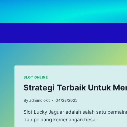
Skip
to
content
SLOT ONLINE
Strategi Terbaik Untuk M
By
adminclokit
04/22/2025
Slot Lucky Jaguar adalah salah satu permain
dan peluang kemenangan besar.