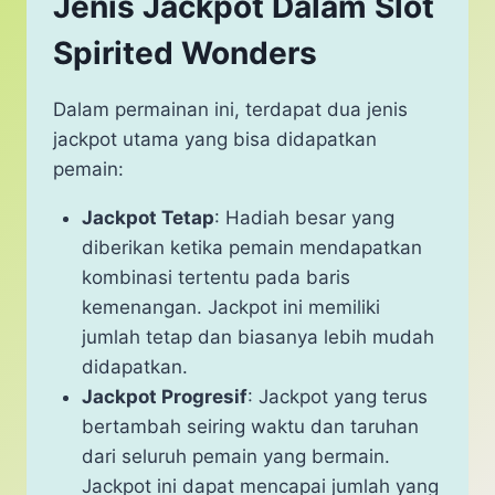
Jenis Jackpot Dalam Slot
Spirited Wonders
Dalam permainan ini, terdapat dua jenis
jackpot utama yang bisa didapatkan
pemain:
Jackpot Tetap
: Hadiah besar yang
diberikan ketika pemain mendapatkan
kombinasi tertentu pada baris
kemenangan. Jackpot ini memiliki
jumlah tetap dan biasanya lebih mudah
didapatkan.
Jackpot Progresif
: Jackpot yang terus
bertambah seiring waktu dan taruhan
dari seluruh pemain yang bermain.
Jackpot ini dapat mencapai jumlah yang