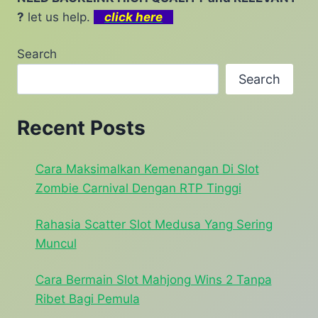
?
let us help.
click here
Search
Search
Recent Posts
Cara Maksimalkan Kemenangan Di Slot
Zombie Carnival Dengan RTP Tinggi
Rahasia Scatter Slot Medusa Yang Sering
Muncul
Cara Bermain Slot Mahjong Wins 2 Tanpa
Ribet Bagi Pemula