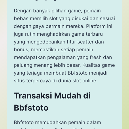
Dengan banyak pilihan game, pemain
bebas memilih slot yang disukai dan sesuai
dengan gaya bermain mereka. Platform ini
juga rutin menghadirkan game terbaru
yang mengedepankan fitur scatter dan
bonus, memastikan setiap pemain
mendapatkan pengalaman yang fresh dan
peluang menang lebih besar. Kualitas game
yang terjaga membuat Bbfstoto menjadi
situs terpercaya di dunia slot online.
Transaksi Mudah di
Bbfstoto
Bbfstoto memudahkan pemain dalam