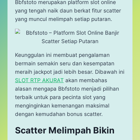
Bbfstoto merupakan platform slot online
yang tengah naik daun berkat fitur scatter
yang muncul melimpah setiap putaran.
Keunggulan ini membuat pengalaman
bermain semakin seru dan kesempatan
meraih jackpot jadi lebih besar. Dibawah ini
SLOT RTP AKURAT
akan membahas
alasan mengapa Bbfstoto menjadi pilihan
terbaik untuk para pecinta slot yang
menginginkan kemenangan maksimal
dengan kemudahan bonus scatter.
Scatter Melimpah Bikin