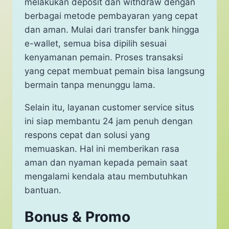
melakukan deposit dan withdraw dengan
berbagai metode pembayaran yang cepat
dan aman. Mulai dari transfer bank hingga
e-wallet, semua bisa dipilih sesuai
kenyamanan pemain. Proses transaksi
yang cepat membuat pemain bisa langsung
bermain tanpa menunggu lama.
Selain itu, layanan customer service situs
ini siap membantu 24 jam penuh dengan
respons cepat dan solusi yang
memuaskan. Hal ini memberikan rasa
aman dan nyaman kepada pemain saat
mengalami kendala atau membutuhkan
bantuan.
Bonus & Promo