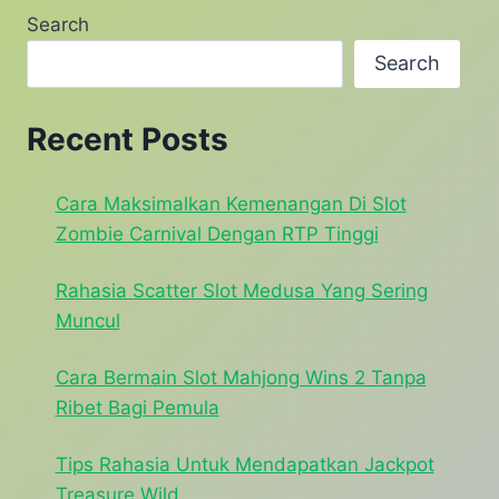
Search
Search
Recent Posts
Cara Maksimalkan Kemenangan Di Slot
Zombie Carnival Dengan RTP Tinggi
Rahasia Scatter Slot Medusa Yang Sering
Muncul
Cara Bermain Slot Mahjong Wins 2 Tanpa
Ribet Bagi Pemula
Tips Rahasia Untuk Mendapatkan Jackpot
Treasure Wild