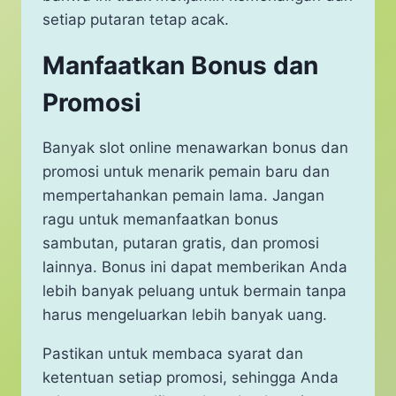
setiap putaran tetap acak.
Manfaatkan Bonus dan
Promosi
Banyak slot online menawarkan bonus dan
promosi untuk menarik pemain baru dan
mempertahankan pemain lama. Jangan
ragu untuk memanfaatkan bonus
sambutan, putaran gratis, dan promosi
lainnya. Bonus ini dapat memberikan Anda
lebih banyak peluang untuk bermain tanpa
harus mengeluarkan lebih banyak uang.
Pastikan untuk membaca syarat dan
ketentuan setiap promosi, sehingga Anda