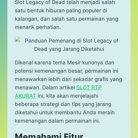
Slot Legacy of Dead telah menjadi salah
satu bentuk hiburan paling populer di
kalangan, dan salah satu permainan yang
menarik perhatian.
Dikenal karena tema Mesir kunonya dan
potensi kemenangan besar, permainan ini
menawarkan lebih dari sekadar grafis yang
menawan. Dalam artikel
SLOT RTP
AKURAT
ini, kita akan menjelajahi
beberapa strategi dan tips yang jarang
diketahui untuk membantu Anda meraih
kemenangan dalam permainan ini.
Memahami Fitur