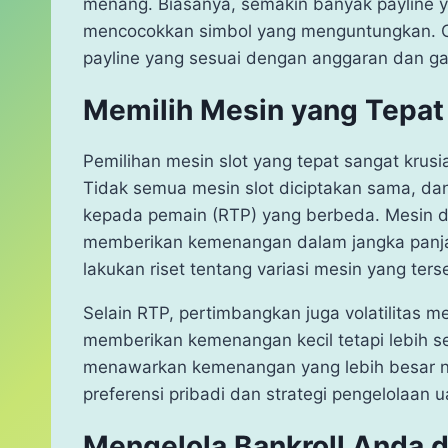
menang. Biasanya, semakin banyak payline ya
mencocokkan simbol yang menguntungkan. Ole
payline yang sesuai dengan anggaran dan g
Memilih Mesin yang Tepat
Pemilihan mesin slot yang tepat sangat kru
Tidak semua mesin slot diciptakan sama, dan
kepada pemain (RTP) yang berbeda. Mesin de
memberikan kemenangan dalam jangka panjan
lakukan riset tentang variasi mesin yang ters
Selain RTP, pertimbangkan juga volatilitas m
memberikan kemenangan kecil tetapi lebih ser
menawarkan kemenangan yang lebih besar na
preferensi pribadi dan strategi pengelolaan 
Mengelola Bankroll Anda d