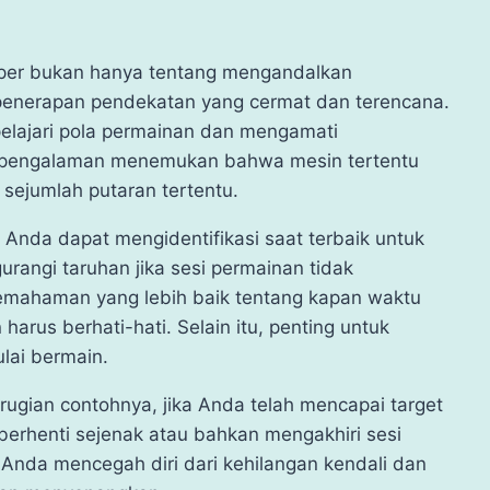
epper bukan hanya tentang mengandalkan
 penerapan pendekatan yang cermat dan terencana.
pelajari pola permainan dan mengamati
rpengalaman menemukan bahwa mesin tertentu
ejumlah putaran tertentu.
Anda dapat mengidentifikasi saat terbaik untuk
rangi taruhan jika sesi permainan tidak
emahaman yang lebih baik tentang kapan waktu
arus berhati-hati. Selain itu, penting untuk
lai bermain.
gian contohnya, jika Anda telah mencapai target
erhenti sejenak atau bahkan mengakhiri sesi
Anda mencegah diri dari kehilangan kendali dan