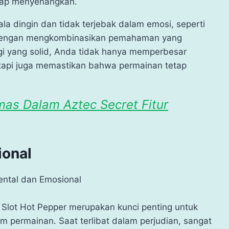
tap menyenangkan.
la dingin dan tidak terjebak dalam emosi, seperti
. ​Dengan mengkombinasikan pemahaman yang
i yang solid, Anda tidak hanya memperbesar
etapi juga memastikan bahwa permainan tetap
s Dalam Aztec Secret Fitur
ional
Slot Hot Pepper merupakan kunci penting untuk
 permainan. Saat terlibat dalam perjudian, sangat