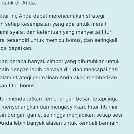
bankroll Anda.
itur ini, Anda dapat merencanakan strategi
n setiap kesempatan yang ada untuk meraih
ami syarat dan ketentuan yang menyertai fitur
ara tersendiri untuk memicu bonus, dan seringkali
nda dapatkan.
 dan berapa banyak simbol yang dibutuhkan untuk
main dengan lebih percaya diri dan mencapai hasil
 dalam strategi permainan Anda akan memberikan
n fitur bonus.
tuk mendapatkan kemenangan besar, tetapi juga
enyenangkan dan mengasyikkan.​ Fitur-fitur ini
ain dengan game, sehingga menjadikan setiap sesi
nda lebih banyak alasan untuk kembali bermain.