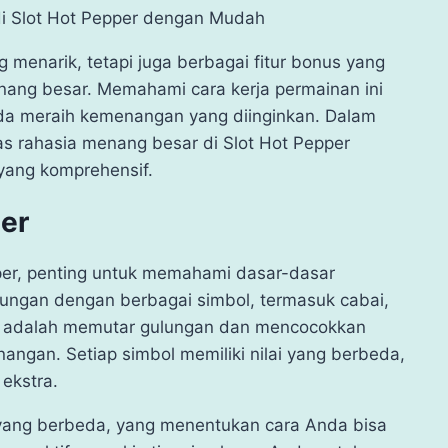
 menarik, tetapi juga berbagai fitur bonus yang
ang besar. Memahami cara kerja permainan ini
da meraih kemenangan yang diinginkan. Dalam
rahasia menang besar di Slot Hot Pepper
yang komprehensif.
er
per, penting untuk memahami dasar-dasar
ulungan dengan berbagai simbol, termasuk cabai,
an adalah memutar gulungan dan mencocokkan
gan. Setiap simbol memiliki nilai yang berbeda,
ekstra.
e yang berbeda, yang menentukan cara Anda bisa