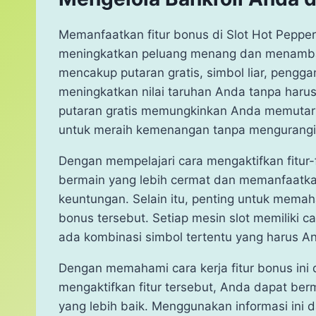
Memanfaatkan fitur bonus di Slot Hot Pepper 
meningkatkan peluang menang dan menambah 
mencakup putaran gratis, simbol liar, pengg
meningkatkan nilai taruhan Anda tanpa haru
putaran gratis memungkinkan Anda memutar
untuk meraih kemenangan tanpa mengurangi 
Dengan mempelajari cara mengaktifkan fitur-f
bermain yang lebih cermat dan memanfaatka
keuntungan. Selain itu, penting untuk memah
bonus tersebut. Setiap mesin slot memiliki c
ada kombinasi simbol tertentu yang harus A
Dengan memahami cara kerja fitur bonus ini
mengaktifkan fitur tersebut, Anda dapat ber
yang lebih baik. Menggunakan informasi ini