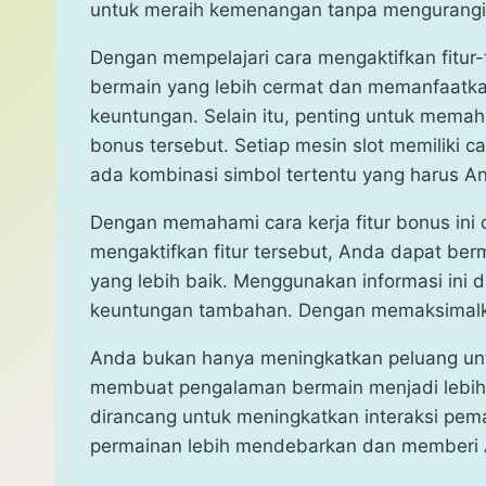
untuk meraih kemenangan tanpa mengurangi 
Dengan mempelajari cara mengaktifkan fitur-f
bermain yang lebih cermat dan memanfaatka
keuntungan. Selain itu, penting untuk memah
bonus tersebut. Setiap mesin slot memiliki c
ada kombinasi simbol tertentu yang harus A
Dengan memahami cara kerja fitur bonus ini
mengaktifkan fitur tersebut, Anda dapat ber
yang lebih baik. Menggunakan informasi ini
keuntungan tambahan. ​Dengan memaksimalka
Anda bukan hanya meningkatkan peluang un
membuat pengalaman bermain menjadi lebih m
dirancang untuk meningkatkan interaksi pem
permainan lebih mendebarkan dan memberi A