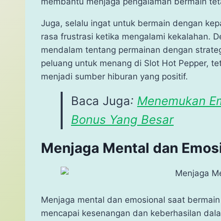
membantu menjaga pengalaman bermain te
Juga, selalu ingat untuk bermain dengan kepa
rasa frustrasi ketika mengalami kekalahan
mendalam tentang permainan dengan strateg
peluang untuk menang di Slot Hot Pepper, t
menjadi sumber hiburan yang positif.​
Baca Juga
:
Menemukan Ema
Bonus Yang Besar
Menjaga Mental dan Emos
Menjaga mental dan emosional saat bermain 
mencapai kesenangan dan keberhasilan dalam