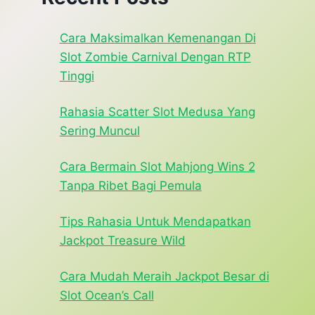
Cara Maksimalkan Kemenangan Di
Slot Zombie Carnival Dengan RTP
Tinggi
Rahasia Scatter Slot Medusa Yang
Sering Muncul
Cara Bermain Slot Mahjong Wins 2
Tanpa Ribet Bagi Pemula
Tips Rahasia Untuk Mendapatkan
Jackpot Treasure Wild
Cara Mudah Meraih Jackpot Besar di
Slot Ocean’s Call