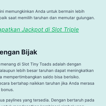
 ini memungkinkan Anda untuk bermain lebih
baik saat memilih taruhan dan memutar gulungan.
apatkan Jackpot di Slot Triple
engan Bijak
 menang di Slot Tiny Toads adalah dengan
alaupun lebih besar taruhan dapat meningkatkan
pa mempertimbangkan saldo bisa berisiko.
secara bertahap naikkan taruhan jika Anda merasa
r bonus.
ua paylines yang tersedia. Dengan bertaruh pada