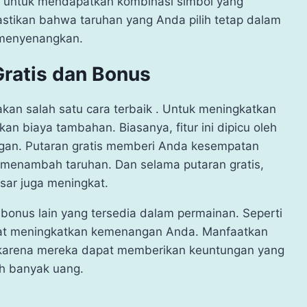
 untuk mendapatkan kombinasi simbol yang
stikan bahwa taruhan yang Anda pilih tetap dalam
 menyenangkan.
Gratis dan Bonus
pakan salah satu cara terbaik . Untuk meningkatkan
 biaya tambahan. Biasanya, fitur ini dipicu oleh
ungan. Putaran gratis memberi Anda kesempatan
 menambah taruhan. Dan selama putaran gratis,
ar juga meningkat.
 bonus lain yang tersedia dalam permainan. Seperti
at meningkatkan kemenangan Anda. Manfaatkan
 karena mereka dapat memberikan keuntungan yang
ih banyak uang.