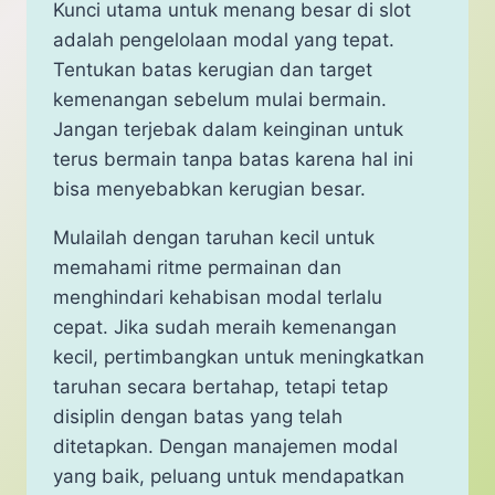
Kunci utama untuk menang besar di slot
adalah pengelolaan modal yang tepat.
Tentukan batas kerugian dan target
kemenangan sebelum mulai bermain.
Jangan terjebak dalam keinginan untuk
terus bermain tanpa batas karena hal ini
bisa menyebabkan kerugian besar.
Mulailah dengan taruhan kecil untuk
memahami ritme permainan dan
menghindari kehabisan modal terlalu
cepat. Jika sudah meraih kemenangan
kecil, pertimbangkan untuk meningkatkan
taruhan secara bertahap, tetapi tetap
disiplin dengan batas yang telah
ditetapkan. Dengan manajemen modal
yang baik, peluang untuk mendapatkan