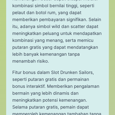
kombinasi simbol bernilai tinggi, seperti
pelaut dan botol rum, yang dapat
memberikan pembayaran signifikan. Selain
itu, adanya simbol wild dan scatter dapat
meningkatkan peluang untuk mendapatkan
kombinasi yang menang, serta memicu
putaran gratis yang dapat mendatangkan
lebih banyak kemenangan tanpa
menambah risiko.
Fitur bonus dalam Slot Drunken Sailors,
seperti putaran gratis dan permainan
bonus interaktif. Memberikan pengalaman
bermain yang lebih dinamis dan
meningkatkan potensi kemenangan.
Selama putaran gratis, pemain dapat
memperoleh kemenangan tambahan tanpa