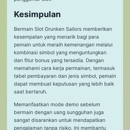
Kesimpulan
Bermain Slot Drunken Sailors memberikan
kesempatan yang menarik bagi para
pemain untuk meraih kemenangan melalui
kombinasi simbol yang menguntungkan
dan fitur bonus yang tersedia. Dengan
memahami cara kerja permainan, termasuk
tabel pembayaran dan jenis simbol, pemain
dapat membuat keputusan yang lebih baik
saat bertaruh.
Memanfaatkan mode demo sebelum
bermain dengan uang sungguhan juga
sangat disarankan untuk mendapatkan
pengalaman tanpa risiko. Ini membantu