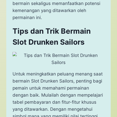
bermain sekaligus memanfaatkan potensi
kemenangan yang ditawarkan oleh
permainan ini.
Tips dan Trik Bermain
Slot Drunken Sailors
Untuk meningkatkan peluang menang saat
bermain Slot Drunken Sailors, penting bagi
pemain untuk memahami permainan
dengan baik. Mulailah dengan mempelajari
tabel pembayaran dan fitur-fitur khusus
yang ditawarkan. Dengan mengetahui
simbol mana yang memiliki nilai tertinggi