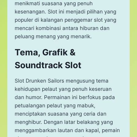
menikmati suasana yang penuh
kesenangan. Slot ini menjadi pilihan yang
populer di kalangan penggemar slot yang
mencari kombinasi antara hiburan dan
peluang menang yang menarik.
Tema, Grafik &
Soundtrack Slot
Slot Drunken Sailors mengusung tema
kehidupan pelaut yang penuh keseruan
dan humor. Permainan ini berfokus pada
petualangan pelaut yang mabuk,
menciptakan suasana yang ceria dan
menghibur. Dengan latar belakang yang
menggambarkan lautan dan kapal, pemain