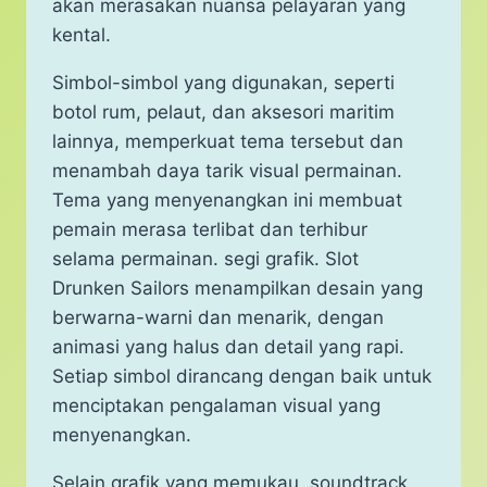
akan merasakan nuansa pelayaran yang
kental.
Simbol-simbol yang digunakan, seperti
botol rum, pelaut, dan aksesori maritim
lainnya, memperkuat tema tersebut dan
menambah daya tarik visual permainan.
Tema yang menyenangkan ini membuat
pemain merasa terlibat dan terhibur
selama permainan. segi grafik. Slot
Drunken Sailors menampilkan desain yang
berwarna-warni dan menarik, dengan
animasi yang halus dan detail yang rapi.
Setiap simbol dirancang dengan baik untuk
menciptakan pengalaman visual yang
menyenangkan.
Selain grafik yang memukau, soundtrack