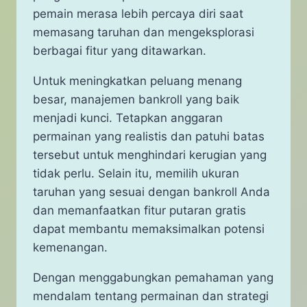
pemain merasa lebih percaya diri saat
memasang taruhan dan mengeksplorasi
berbagai fitur yang ditawarkan.
Untuk meningkatkan peluang menang
besar, manajemen bankroll yang baik
menjadi kunci. Tetapkan anggaran
permainan yang realistis dan patuhi batas
tersebut untuk menghindari kerugian yang
tidak perlu. Selain itu, memilih ukuran
taruhan yang sesuai dengan bankroll Anda
dan memanfaatkan fitur putaran gratis
dapat membantu memaksimalkan potensi
kemenangan.
Dengan menggabungkan pemahaman yang
mendalam tentang permainan dan strategi