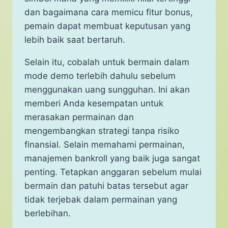
dan bagaimana cara memicu fitur bonus,
pemain dapat membuat keputusan yang
lebih baik saat bertaruh.
Selain itu, cobalah untuk bermain dalam
mode demo terlebih dahulu sebelum
menggunakan uang sungguhan. Ini akan
memberi Anda kesempatan untuk
merasakan permainan dan
mengembangkan strategi tanpa risiko
finansial. Selain memahami permainan,
manajemen bankroll yang baik juga sangat
penting. Tetapkan anggaran sebelum mulai
bermain dan patuhi batas tersebut agar
tidak terjebak dalam permainan yang
berlebihan.