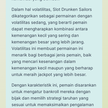
Dalam hal volatilitas, Slot Drunken Sailors
dikategorikan sebagai permainan dengan
volatilitas sedang, yang berarti pemain
dapat mengharapkan kombinasi antara
kemenangan kecil yang sering dan
kemenangan besar yang lebih jarang.
Volatilitas ini membuat permainan ini
menarik bagi berbagai jenis pemain, baik
yang mencari kesenangan dalam
kemenangan kecil maupun yang berharap
untuk meraih jackpot yang lebih besar.
Dengan karakteristik ini, pemain disarankan
untuk mengatur bankroll mereka dengan
bijak dan memilih strategi taruhan yang
sesuai untuk memaksimalkan pengalaman