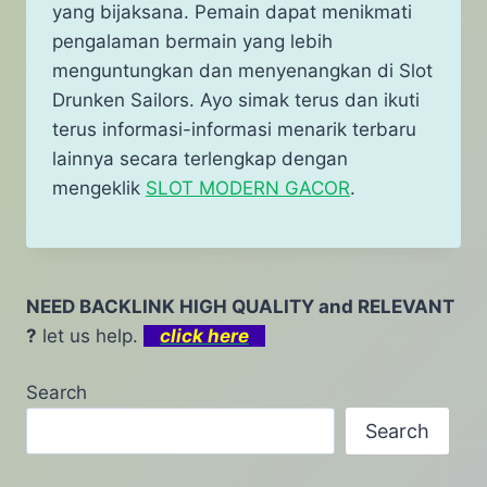
yang bijaksana. Pemain dapat menikmati
pengalaman bermain yang lebih
menguntungkan dan menyenangkan di Slot
Drunken Sailors. Ayo simak terus dan ikuti
terus informasi-informasi menarik terbaru
lainnya secara terlengkap dengan
mengeklik
SLOT MODERN GACOR
.
NEED BACKLINK HIGH QUALITY and RELEVANT
?
let us help.
click here
Search
Search