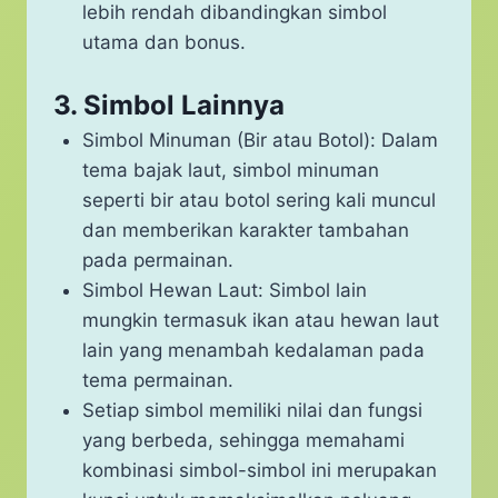
lebih rendah dibandingkan simbol
utama dan bonus.
3. Simbol Lainnya
Simbol Minuman (Bir atau Botol): Dalam
tema bajak laut, simbol minuman
seperti bir atau botol sering kali muncul
dan memberikan karakter tambahan
pada permainan.
Simbol Hewan Laut: Simbol lain
mungkin termasuk ikan atau hewan laut
lain yang menambah kedalaman pada
tema permainan.
​Setiap simbol memiliki nilai dan fungsi
yang berbeda, sehingga memahami
kombinasi simbol-simbol ini merupakan