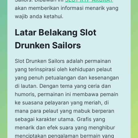
akan memberikan informasi menarik yang
wajib anda ketahui.
Latar Belakang Slot
Drunken Sailors
Slot Drunken Sailors adalah permainan
yang terinspirasi oleh kehidupan pelaut
yang penuh petualangan dan kesenangan
di lautan. Dengan tema yang ceria dan
humoris, permainan ini membawa pemain
ke suasana pelayaran yang meriah, di
mana para pelaut yang mabuk berperan
sebagai karakter utama. Grafis yang
menarik dan efek suara yang menghibur
menciptakan pengalaman bermain yang