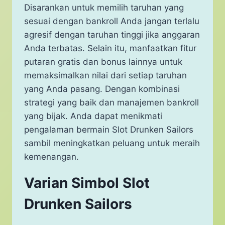
Disarankan untuk memilih taruhan yang
sesuai dengan bankroll Anda jangan terlalu
agresif dengan taruhan tinggi jika anggaran
Anda terbatas. Selain itu, manfaatkan fitur
putaran gratis dan bonus lainnya untuk
memaksimalkan nilai dari setiap taruhan
yang Anda pasang. Dengan kombinasi
strategi yang baik dan manajemen bankroll
yang bijak. Anda dapat menikmati
pengalaman bermain Slot Drunken Sailors
sambil meningkatkan peluang untuk meraih
kemenangan.
Varian Simbol Slot
Drunken Sailors