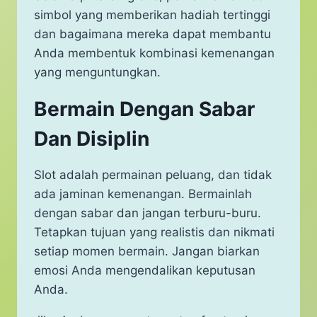
simbol yang memberikan hadiah tertinggi
dan bagaimana mereka dapat membantu
Anda membentuk kombinasi kemenangan
yang menguntungkan.
Bermain Dengan Sabar
Dan Disiplin
Slot adalah permainan peluang, dan tidak
ada jaminan kemenangan. Bermainlah
dengan sabar dan jangan terburu-buru.
Tetapkan tujuan yang realistis dan nikmati
setiap momen bermain. Jangan biarkan
emosi Anda mengendalikan keputusan
Anda.