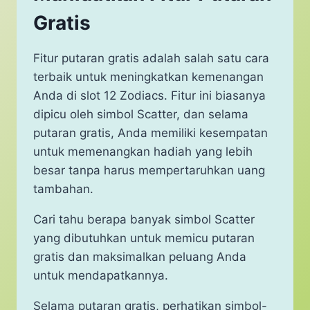
Gratis
Fitur putaran gratis adalah salah satu cara
terbaik untuk meningkatkan kemenangan
Anda di slot 12 Zodiacs. Fitur ini biasanya
dipicu oleh simbol Scatter, dan selama
putaran gratis, Anda memiliki kesempatan
untuk memenangkan hadiah yang lebih
besar tanpa harus mempertaruhkan uang
tambahan.
Cari tahu berapa banyak simbol Scatter
yang dibutuhkan untuk memicu putaran
gratis dan maksimalkan peluang Anda
untuk mendapatkannya.
Selama putaran gratis, perhatikan simbol-