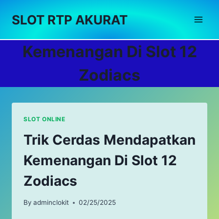
Skip
SLOT RTP AKURAT
to
content
Kemenangan Di Slot 12
Zodiacs
SLOT ONLINE
Trik Cerdas Mendapatkan
Kemenangan Di Slot 12
Zodiacs
By
adminclokit
02/25/2025