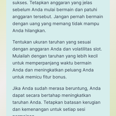
sukses. Tetapkan anggaran yang jelas
sebelum Anda mulai bermain dan patuhi
anggaran tersebut. Jangan pernah bermain
dengan uang yang memang tidak mampu
Anda hilangkan.
Tentukan ukuran taruhan yang sesuai
dengan anggaran Anda dan volatilitas slot.
Mulailah dengan taruhan yang lebih kecil
untuk memperpanjang waktu bermain
Anda dan meningkatkan peluang Anda
untuk memicu fitur bonus.
Jika Anda sudah merasa beruntung, Anda
dapat secara bertahap meningkatkan
taruhan Anda. Tetapkan batasan kerugian
dan kemenangan untuk setiap sesi