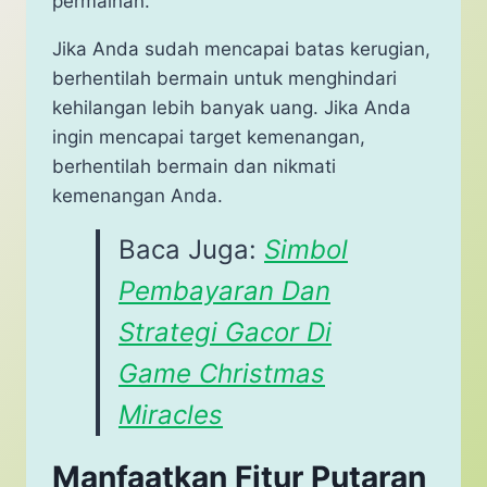
permainan.
Jika Anda sudah mencapai batas kerugian,
berhentilah bermain untuk menghindari
kehilangan lebih banyak uang. Jika Anda
ingin mencapai target kemenangan,
berhentilah bermain dan nikmati
kemenangan Anda.
Baca Juga:
Simbol
Pembayaran Dan
Strategi Gacor Di
Game Christmas
Miracles
Manfaatkan Fitur Putaran