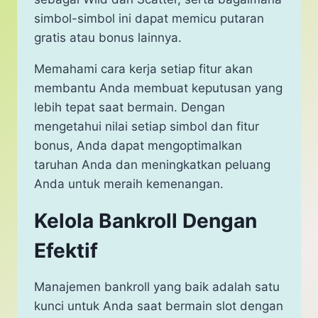
simbol-simbol ini dapat memicu putaran
gratis atau bonus lainnya.
Memahami cara kerja setiap fitur akan
membantu Anda membuat keputusan yang
lebih tepat saat bermain. Dengan
mengetahui nilai setiap simbol dan fitur
bonus, Anda dapat mengoptimalkan
taruhan Anda dan meningkatkan peluang
Anda untuk meraih kemenangan.
Kelola Bankroll Dengan
Efektif
Manajemen bankroll yang baik adalah satu
kunci untuk Anda saat bermain slot dengan