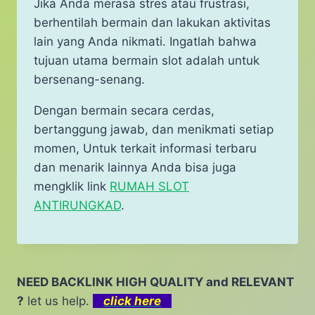
Jika Anda merasa stres atau frustrasi,
berhentilah bermain dan lakukan aktivitas
lain yang Anda nikmati. Ingatlah bahwa
tujuan utama bermain slot adalah untuk
bersenang-senang.
Dengan bermain secara cerdas,
bertanggung jawab, dan menikmati setiap
momen, Untuk terkait informasi terbaru
dan menarik lainnya Anda bisa juga
mengklik link
RUMAH SLOT
ANTIRUNGKAD
.
NEED BACKLINK HIGH QUALITY and RELEVANT
?
let us help.
click here