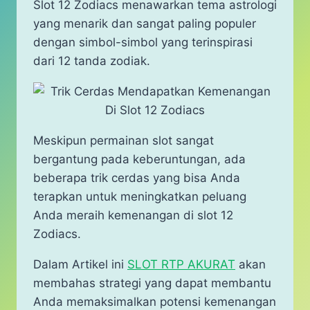
Slot 12 Zodiacs menawarkan tema astrologi
yang menarik dan sangat paling populer
dengan simbol-simbol yang terinspirasi
dari 12 tanda zodiak.
Meskipun permainan slot sangat
bergantung pada keberuntungan, ada
beberapa trik cerdas yang bisa Anda
terapkan untuk meningkatkan peluang
Anda meraih kemenangan di slot 12
Zodiacs.
Dalam Artikel ini
SLOT RTP AKURAT
akan
membahas strategi yang dapat membantu
Anda memaksimalkan potensi kemenangan