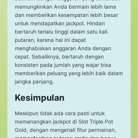
memungkinkan Anda bermain lebih lama
dan memberikan kesempatan lebih besar
untuk mendapatkan jackpot. Hindari
bertaruh terlalu tinggi dalam satu kali
putaran, karena hal ini dapat
menghabiskan anggaran Anda dengan
cepat. Sebaliknya, bertaruh dengan
konsisten pada jumlah yang wajar bisa
memberikan peluang yang lebih baik dalam
jangka panjang.
Kesimpulan
Meskipun tidak ada cara pasti untuk
memenangkan jackpot di Slot Triple Pot
Gold, dengan mengenali fitur permainan,