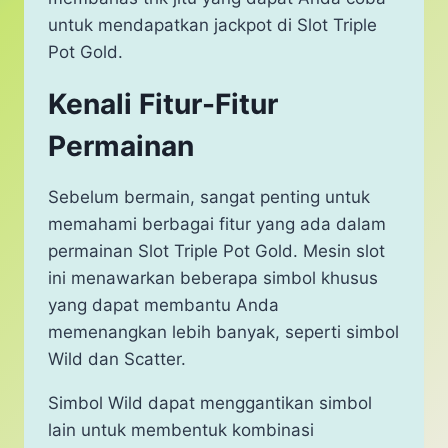
untuk mendapatkan jackpot di Slot Triple
Pot Gold.
Kenali Fitur-Fitur
Permainan
Sebelum bermain, sangat penting untuk
memahami berbagai fitur yang ada dalam
permainan Slot Triple Pot Gold. Mesin slot
ini menawarkan beberapa simbol khusus
yang dapat membantu Anda
memenangkan lebih banyak, seperti simbol
Wild dan Scatter.
Simbol Wild dapat menggantikan simbol
lain untuk membentuk kombinasi