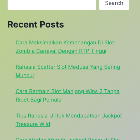
Search
Recent Posts
Cara Maksimalkan Kemenangan Di Slot
Zombie Carnival Dengan RTP Tinggi
Rahasia Scatter Slot Medusa Yang Sering
Muncul
Cara Bermain Slot Mahjong Wins 2 Tanpa
Ribet Bagi Pemula
Tips Rahasia Untuk Mendapatkan Jackpot
Treasure Wild