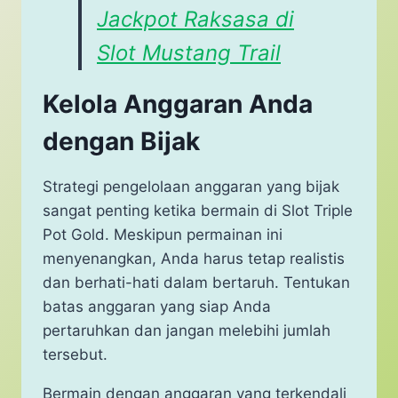
Jackpot Raksasa di
Slot Mustang Trail
Kelola Anggaran Anda
dengan Bijak
Strategi pengelolaan anggaran yang bijak
sangat penting ketika bermain di Slot Triple
Pot Gold. Meskipun permainan ini
menyenangkan, Anda harus tetap realistis
dan berhati-hati dalam bertaruh. Tentukan
batas anggaran yang siap Anda
pertaruhkan dan jangan melebihi jumlah
tersebut.
Bermain dengan anggaran yang terkendali