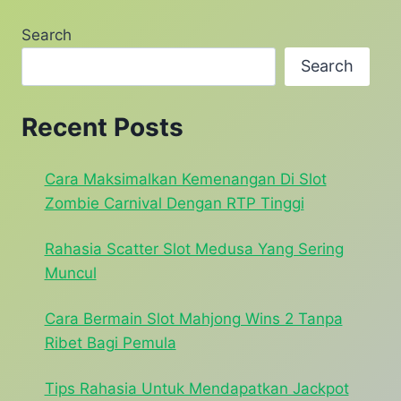
Search
Search
Recent Posts
Cara Maksimalkan Kemenangan Di Slot
Zombie Carnival Dengan RTP Tinggi
Rahasia Scatter Slot Medusa Yang Sering
Muncul
Cara Bermain Slot Mahjong Wins 2 Tanpa
Ribet Bagi Pemula
Tips Rahasia Untuk Mendapatkan Jackpot