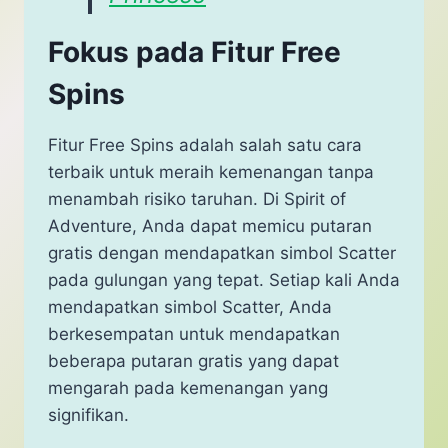
Fokus pada Fitur Free
Spins
Fitur Free Spins adalah salah satu cara
terbaik untuk meraih kemenangan tanpa
menambah risiko taruhan. Di Spirit of
Adventure, Anda dapat memicu putaran
gratis dengan mendapatkan simbol Scatter
pada gulungan yang tepat. Setiap kali Anda
mendapatkan simbol Scatter, Anda
berkesempatan untuk mendapatkan
beberapa putaran gratis yang dapat
mengarah pada kemenangan yang
signifikan.