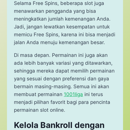
Selama Free Spins, beberapa slot juga
menawarkan pengganda yang bisa
meningkatkan jumlah kemenangan Anda.
Jadi, jangan lewatkan kesempatan untuk
memicu Free Spins, karena ini bisa menjadi
jalan Anda menuju kemenangan besar.
Di masa depan. Permainan ini juga akan
ada lebih banyak variasi yang ditawarkan,
sehingga mereka dapat memilih permainan
yang sesuai dengan preferensi dan gaya
bermain masing-masing. Semua ini akan
membuat permainan
1001liga
ini terus
menjadi pilihan favorit bagi para pencinta
permainan slot online.
Kelola Bankroll dengan