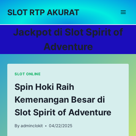
Skip
SLOT RTP AKURAT
to
content
Jackpot di Slot Spirit of
Adventure
SLOT ONLINE
Spin Hoki Raih
Kemenangan Besar di
Slot Spirit of Adventure
By
adminclokit
04/22/2025