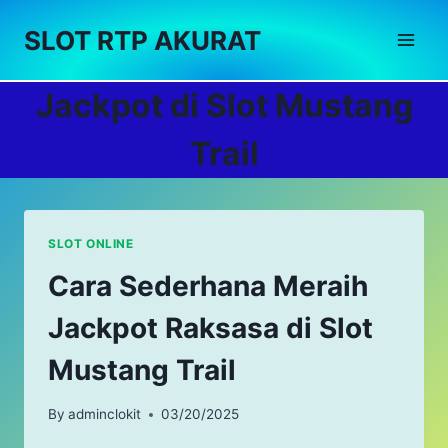
Skip
SLOT RTP AKURAT
to
content
Jackpot di Slot Mustang
Trail
SLOT ONLINE
Cara Sederhana Meraih
Jackpot Raksasa di Slot
Mustang Trail
By
adminclokit
03/20/2025