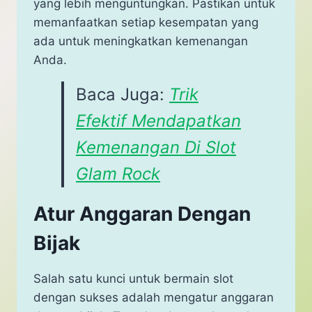
yang lebih menguntungkan. Pastikan untuk
memanfaatkan setiap kesempatan yang
ada untuk meningkatkan kemenangan
Anda.
Baca Juga:
Trik
Efektif Mendapatkan
Kemenangan Di Slot
Glam Rock
Atur Anggaran Dengan
Bijak
Salah satu kunci untuk bermain slot
dengan sukses adalah mengatur anggaran