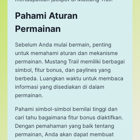
Pahami Aturan
Permainan
Sebelum Anda mulai bermain, penting
untuk memahami aturan dan mekanisme
permainan. Mustang Trail memiliki berbagai
simbol, fitur bonus, dan paylines yang
berbeda. Luangkan waktu untuk membaca
informasi yang disediakan di dalam
permainan.
Pahami simbol-simbol bernilai tinggi dan
cari tahu bagaimana fitur bonus diaktifkan.
Dengan pemahaman yang baik tentang
permainan, Anda akan dapat membuat