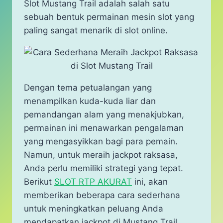
Slot Mustang Trail adalah salah satu
sebuah bentuk permainan mesin slot yang
paling sangat menarik di slot online.
Dengan tema petualangan yang
menampilkan kuda-kuda liar dan
pemandangan alam yang menakjubkan,
permainan ini menawarkan pengalaman
yang mengasyikkan bagi para pemain.
Namun, untuk meraih jackpot raksasa,
Anda perlu memiliki strategi yang tepat.
Berikut
SLOT RTP AKURAT
ini, akan
memberikan beberapa cara sederhana
untuk meningkatkan peluang Anda
mendapatkan jackpot di Mustang Trail.