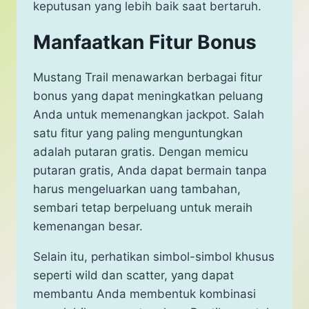
keputusan yang lebih baik saat bertaruh.
Manfaatkan Fitur Bonus
Mustang Trail menawarkan berbagai fitur
bonus yang dapat meningkatkan peluang
Anda untuk memenangkan jackpot. Salah
satu fitur yang paling menguntungkan
adalah putaran gratis. Dengan memicu
putaran gratis, Anda dapat bermain tanpa
harus mengeluarkan uang tambahan,
sembari tetap berpeluang untuk meraih
kemenangan besar.
Selain itu, perhatikan simbol-simbol khusus
seperti wild dan scatter, yang dapat
membantu Anda membentuk kombinasi