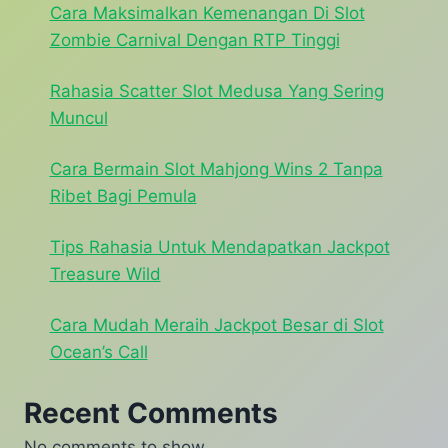
Cara Maksimalkan Kemenangan Di Slot
Zombie Carnival Dengan RTP Tinggi
Rahasia Scatter Slot Medusa Yang Sering
Muncul
Cara Bermain Slot Mahjong Wins 2 Tanpa
Ribet Bagi Pemula
Tips Rahasia Untuk Mendapatkan Jackpot
Treasure Wild
Cara Mudah Meraih Jackpot Besar di Slot
Ocean’s Call
Recent Comments
No comments to show.