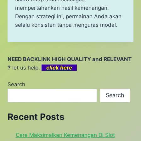
mempertahankan hasil kemenangan.
Dengan strategi ini, permainan Anda akan
selalu konsisten tanpa menguras modal.
NEED BACKLINK HIGH QUALITY and RELEVANT
?
let us help.
click here
Search
Search
Recent Posts
Cara Maksimalkan Kemenangan Di Slot