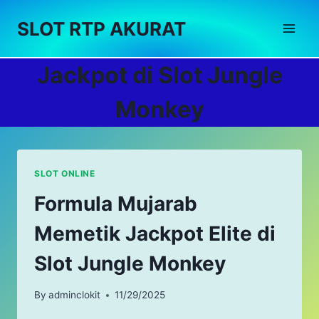
Skip
SLOT RTP AKURAT
to
content
Jackpot di Slot Jungle
Monkey
SLOT ONLINE
Formula Mujarab
Memetik Jackpot Elite di
Slot Jungle Monkey
By
adminclokit
11/29/2025