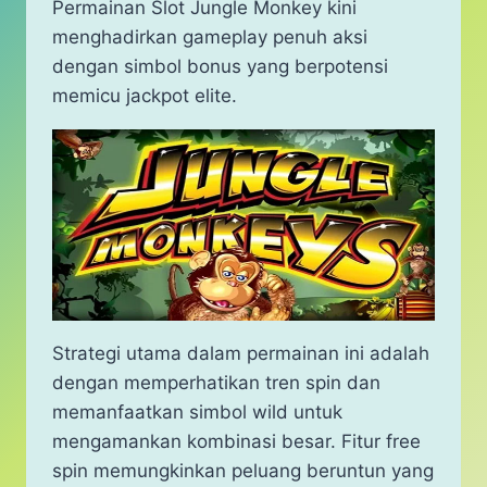
Permainan Slot Jungle Monkey kini
menghadirkan gameplay penuh aksi
dengan simbol bonus yang berpotensi
memicu jackpot elite.
Strategi utama dalam permainan ini adalah
dengan memperhatikan tren spin dan
memanfaatkan simbol wild untuk
mengamankan kombinasi besar. Fitur free
spin memungkinkan peluang beruntun yang