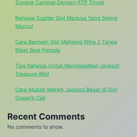
Zombie Carnival Dengan RTP Tinggi
Rahasia Scatter Slot Medusa Yang Sering
Muncul
Cara Bermain Slot Mahjong Wins 2 Tanpa
Ribet Bagi Pemula
Tips Rahasia Untuk Mendapatkan Jackpot
Treasure Wild
Cara Mudah Meraih Jackpot Besar di Slot
Ocean’s Call
Recent Comments
No comments to show.