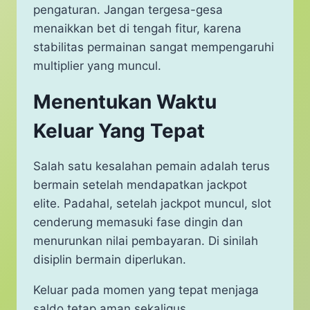
pengaturan. Jangan tergesa-gesa
menaikkan bet di tengah fitur, karena
stabilitas permainan sangat mempengaruhi
multiplier yang muncul.
Menentukan Waktu
Keluar Yang Tepat
Salah satu kesalahan pemain adalah terus
bermain setelah mendapatkan jackpot
elite. Padahal, setelah jackpot muncul, slot
cenderung memasuki fase dingin dan
menurunkan nilai pembayaran. Di sinilah
disiplin bermain diperlukan.
Keluar pada momen yang tepat menjaga
saldo tetap aman sekaligus