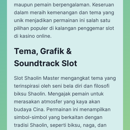
maupun pemain berpengalaman. Keseruan
dalam meraih kemenangan dan tema yang
unik menjadikan permainan ini salah satu
pilihan populer di kalangan penggemar slot
di kasino online.
Tema, Grafik &
Soundtrack Slot
Slot Shaolin Master mengangkat tema yang
terinspirasi oleh seni bela diri dan filosofi
biksu Shaolin. Mengajak pemain untuk
merasakan atmosfer yang kaya akan
budaya Cina. Permainan ini menampilkan
simbol-simbol yang berkaitan dengan
tradisi Shaolin, seperti biksu, naga, dan