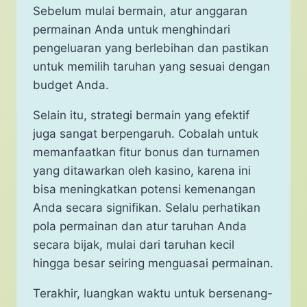
Sebelum mulai bermain, atur anggaran
permainan Anda untuk menghindari
pengeluaran yang berlebihan dan pastikan
untuk memilih taruhan yang sesuai dengan
budget Anda.
Selain itu, strategi bermain yang efektif
juga sangat berpengaruh. Cobalah untuk
memanfaatkan fitur bonus dan turnamen
yang ditawarkan oleh kasino, karena ini
bisa meningkatkan potensi kemenangan
Anda secara signifikan. Selalu perhatikan
pola permainan dan atur taruhan Anda
secara bijak, mulai dari taruhan kecil
hingga besar seiring menguasai permainan.
Terakhir, luangkan waktu untuk bersenang-