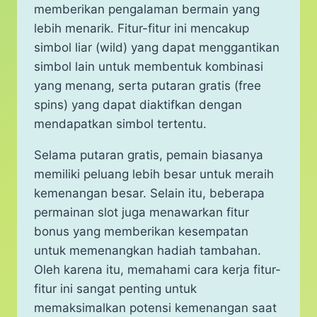
memberikan pengalaman bermain yang
lebih menarik. Fitur-fitur ini mencakup
simbol liar (wild) yang dapat menggantikan
simbol lain untuk membentuk kombinasi
yang menang, serta putaran gratis (free
spins) yang dapat diaktifkan dengan
mendapatkan simbol tertentu.
Selama putaran gratis, pemain biasanya
memiliki peluang lebih besar untuk meraih
kemenangan besar. Selain itu, beberapa
permainan slot juga menawarkan fitur
bonus yang memberikan kesempatan
untuk memenangkan hadiah tambahan.
Oleh karena itu, memahami cara kerja fitur-
fitur ini sangat penting untuk
memaksimalkan potensi kemenangan saat