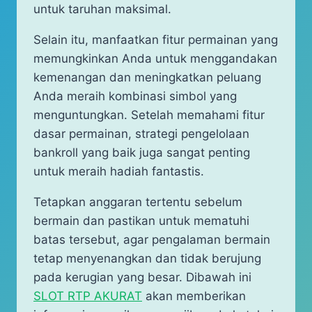
untuk taruhan maksimal.
Selain itu, manfaatkan fitur permainan yang
memungkinkan Anda untuk menggandakan
kemenangan dan meningkatkan peluang
Anda meraih kombinasi simbol yang
menguntungkan. Setelah memahami fitur
dasar permainan, strategi pengelolaan
bankroll yang baik juga sangat penting
untuk meraih hadiah fantastis.
Tetapkan anggaran tertentu sebelum
bermain dan pastikan untuk mematuhi
batas tersebut, agar pengalaman bermain
tetap menyenangkan dan tidak berujung
pada kerugian yang besar. Dibawah ini
SLOT RTP AKURAT
akan memberikan