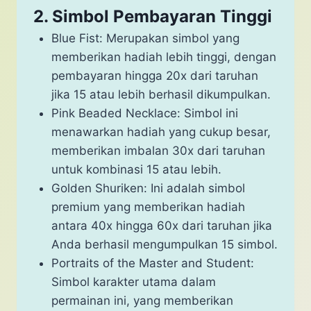
2. Simbol Pembayaran Tinggi
Blue Fist: Merupakan simbol yang
memberikan hadiah lebih tinggi, dengan
pembayaran hingga 20x dari taruhan
jika 15 atau lebih berhasil dikumpulkan.
Pink Beaded Necklace: Simbol ini
menawarkan hadiah yang cukup besar,
memberikan imbalan 30x dari taruhan
untuk kombinasi 15 atau lebih.
Golden Shuriken: Ini adalah simbol
premium yang memberikan hadiah
antara 40x hingga 60x dari taruhan jika
Anda berhasil mengumpulkan 15 simbol.
Portraits of the Master and Student:
Simbol karakter utama dalam
permainan ini, yang memberikan