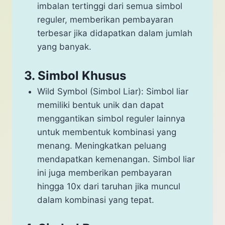
imbalan tertinggi dari semua simbol
reguler, memberikan pembayaran
terbesar jika didapatkan dalam jumlah
yang banyak.
3. Simbol Khusus
Wild Symbol (Simbol Liar): Simbol liar
memiliki bentuk unik dan dapat
menggantikan simbol reguler lainnya
untuk membentuk kombinasi yang
menang. Meningkatkan peluang
mendapatkan kemenangan. Simbol liar
ini juga memberikan pembayaran
hingga 10x dari taruhan jika muncul
dalam kombinasi yang tepat.