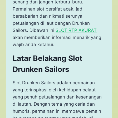
senang dan jangan terburu-buru.
Permainan slot bersifat acak, jadi
bersabarlah dan nikmati serunya
petualangan di laut dengan Drunken
Sailors. Dibawah ini
SLOT RTP AKURAT
akan memberikan informasi menarik yang
wajib anda ketahui.
Latar Belakang Slot
Drunken Sailors
Slot Drunken Sailors adalah permainan
yang terinspirasi oleh kehidupan pelaut
yang penuh petualangan dan kesenangan
di lautan. Dengan tema yang ceria dan
humoris, permainan ini membawa pemain