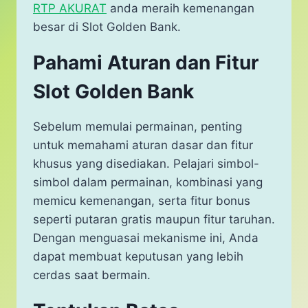
RTP AKURAT
anda meraih kemenangan
besar di Slot Golden Bank.
Pahami Aturan dan Fitur
Slot Golden Bank
Sebelum memulai permainan, penting
untuk memahami aturan dasar dan fitur
khusus yang disediakan. Pelajari simbol-
simbol dalam permainan, kombinasi yang
memicu kemenangan, serta fitur bonus
seperti putaran gratis maupun fitur taruhan.
Dengan menguasai mekanisme ini, Anda
dapat membuat keputusan yang lebih
cerdas saat bermain.