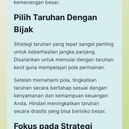
kemenangan besar.
Pilih Taruhan Dengan
Bijak
Strategi taruhan yang tepat sangat penting
untuk keberhasilan jangka panjang.
Disarankan untuk memulai dengan taruhan
kecil guna mempelajari pola permainan.
Setelah memahami pola, tingkatkan
taruhan secara bertahap sesuai dengan
kenyamanan dan kemampuan keuangan
Anda. Hindari meningkatkan taruhan
secara drastis yang bisa berisiko besar.
Fokus pada Strategi