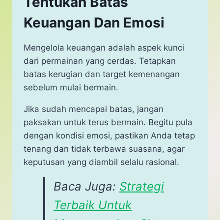
Tentukan Batas
Keuangan Dan Emosi
Mengelola keuangan adalah aspek kunci
dari permainan yang cerdas. Tetapkan
batas kerugian dan target kemenangan
sebelum mulai bermain.
Jika sudah mencapai batas, jangan
paksakan untuk terus bermain. Begitu pula
dengan kondisi emosi, pastikan Anda tetap
tenang dan tidak terbawa suasana, agar
keputusan yang diambil selalu rasional.
Baca Juga:
Strategi
Terbaik Untuk