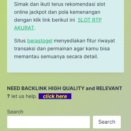
Simak dan ikuti terus rekomendasi slot
online jackpot dan pola kemenangan
dengan klik link berikut ini
SLOT RTP
AKURAT
.
Situs
berastogel
menyediakan fitur riwayat
transaksi dan permainan agar kamu bisa
memantau semuanya secara detail.
NEED BACKLINK HIGH QUALITY and RELEVANT
?
let us help.
click here
Search
Search