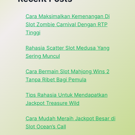
Cara Maksimalkan Kemenangan Di
Slot Zombie Carnival Dengan RTP
Tinggi
Rahasia Scatter Slot Medusa Yang
Sering Muncul
Cara Bermain Slot Mahjong Wins 2
Tanpa Ribet Bagi Pemula
Tips Rahasia Untuk Mendapatkan
Jackpot Treasure Wild
Cara Mudah Meraih Jackpot Besar di
Slot Ocean’s Call