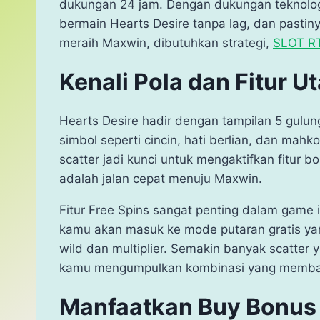
dukungan 24 jam. Dengan dukungan teknologi 
bermain Hearts Desire tanpa lag, dan pastin
meraih Maxwin, dibutuhkan strategi,
SLOT R
Kenali Pola dan Fitur U
Hearts Desire hadir dengan tampilan 5 gulu
simbol seperti cincin, hati berlian, dan mahko
scatter jadi kunci untuk mengaktifkan fitur b
adalah jalan cepat menuju Maxwin.
Fitur Free Spins sangat penting dalam game i
kamu akan masuk ke mode putaran gratis ya
wild dan multiplier. Semakin banyak scatte
kamu mengumpulkan kombinasi yang memba
Manfaatkan Buy Bonus