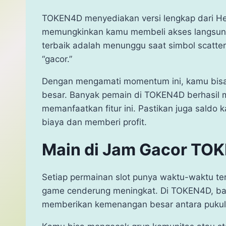
TOKEN4D menyediakan versi lengkap dari Hea
memungkinkan kamu membeli akses langsung ke
terbaik adalah menunggu saat simbol scatte
“gacor.”
Dengan mengamati momentum ini, kamu bisa
besar. Banyak pemain di TOKEN4D berhasil m
memanfaatkan fitur ini. Pastikan juga saldo
biaya dan memberi profit.
Main di Jam Gacor TO
Setiap permainan slot punya waktu-waktu te
game cenderung meningkat. Di TOKEN4D, ban
memberikan kemenangan besar antara pukul 