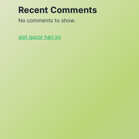
Recent Comments
No comments to show.
slot gacor hari ini