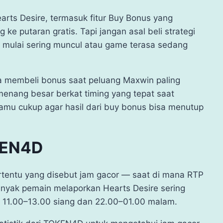
rts Desire, termasuk fitur Buy Bonus yang
 putaran gratis. Tapi jangan asal beli strategi
r mulai sering muncul atau game terasa sedang
 membeli bonus saat peluang Maxwin paling
enang besar berkat timing yang tepat saat
 kamu cukup agar hasil dari buy bonus bisa menutup
KEN4D
rtentu yang disebut jam gacor — saat di mana RTP
yak pemain melaporkan Hearts Desire sering
11.00–13.00 siang dan 22.00–01.00 malam.