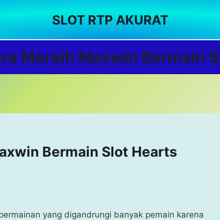
SLOT RTP AKURAT
ra Meraih Maxwin Bermain S
xwin Bermain Slot Hearts
u permainan yang digandrungi banyak pemain karena