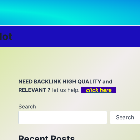
lot
NEED BACKLINK HIGH QUALITY and
RELEVANT ?
let us help.
click here
Search
Search
Recent Posts