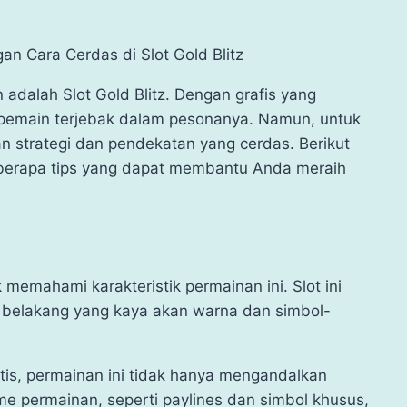
adalah Slot Gold Blitz. Dengan grafis yang
pemain terjebak dalam pesonanya. Namun, untuk
n strategi dan pendekatan yang cerdas. Berikut
berapa tips yang dapat membantu Anda meraih
memahami karakteristik permainan ini. Slot ini
belakang yang kaya akan warna dan simbol-
tis, permainan ini tidak hanya mengandalkan
permainan, seperti paylines dan simbol khusus,