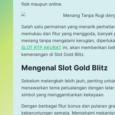
fisik maupun online.
Salah satu permainan yang menarik perhatian 
memukau dan fitur yang menggoda, banyak 
menang tanpa mengalami kerugian, diperluka
SLOT RTP AKURAT
ini, akan memberikan be
kemenangan di Slot Gold Blitz.
Mengenal Slot Gold Blitz
Sebelum melangkah lebih jauh, penting untuk 
menawarkan tema petualangan dengan latar 
simbol yang menggambarkan kekayaan.
Dengan berbagai fitur bonus dan putaran gra
keberuntungan semata. Memahami mekanisme 