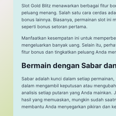
Slot Gold Blitz menawarkan berbagai fitur 
peluang menang. Salah satu cara cerdas ad
bonus lainnya. Biasanya, permainan slot in
seperti bonus setoran pertama.
Manfaatkan kesempatan ini untuk memperbe
mengeluarkan banyak uang. Selain itu, perh
fitur bonus dan tingkatkan peluang Anda me
Bermain dengan Sabar dan
Sabar adalah kunci dalam setiap permainan,
dalam mengambil keputusan atau mengubah 
analisis setiap putaran yang Anda mainkan. 
hasil yang memuaskan, mungkin sudah saatny
membantu Anda menyegarkan pikiran dan kemb