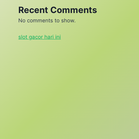
Recent Comments
No comments to show.
slot gacor hari ini