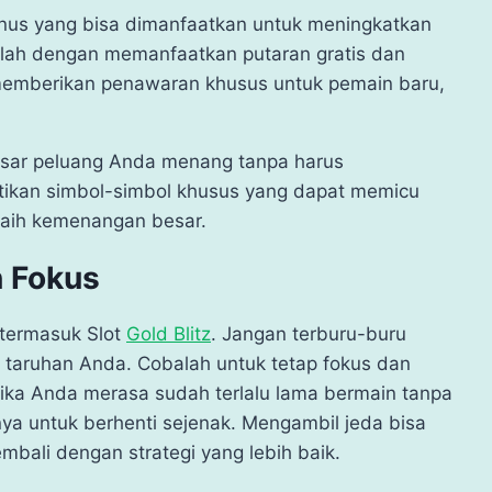
bonus yang bisa dimanfaatkan untuk meningkatkan
alah dengan memanfaatkan putaran gratis dan
i memberikan penawaran khusus untuk pemain baru,
sar peluang Anda menang tanpa harus
atikan simbol-simbol khusus yang dapat memicu
raih kemenangan besar.
 Fokus
 termasuk Slot
Gold Blitz
. Jangan terburu-buru
taruhan Anda. Cobalah untuk tetap fokus dan
Jika Anda merasa sudah terlalu lama bermain tanpa
a untuk berhenti sejenak. Mengambil jeda bisa
ali dengan strategi yang lebih baik.