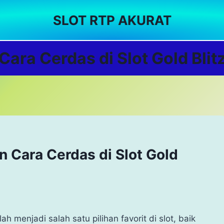
SLOT RTP AKURAT
Cara Cerdas di Slot Gold Blit
 Cara Cerdas di Slot Gold
h menjadi salah satu pilihan favorit di slot, baik