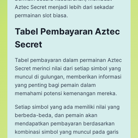
Aztec Secret menjadi lebih dari sekadar
permainan slot biasa.
Tabel Pembayaran Aztec
Secret
Tabel pembayaran dalam permainan Aztec
Secret merinci nilai dari setiap simbol yang
muncul di gulungan, memberikan informasi
yang penting bagi pemain dalam
memahami potensi kemenangan mereka.
Setiap simbol yang ada memiliki nilai yang
berbeda-beda, dan pemain akan
mendapatkan pembayaran berdasarkan
kombinasi simbol yang muncul pada garis