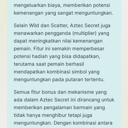
mengeluarkan biaya, memberikan potensi
kemenangan yang sangat menguntungkan.
Selain Wild dan Scatter, Aztec Secret juga
menawarkan pengganda (multiplier) yang
dapat meningkatkan nilai kemenangan
pemain. Fitur ini semakin memperbesar
potensi hadiah yang bisa didapatkan,
terutama saat pemain berhasil
mendapatkan kombinasi simbol yang
menguntungkan pada putaran tertentu.
Semua fitur bonus dan mekanisme yang
ada dalam Aztec Secret ini dirancang untuk
memberikan pengalaman bermain yang
tidak hanya menghibur tetapi juga
menguntungkan. Dengan kombinasi antara