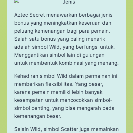
Aztec Secret menawarkan berbagai jenis
bonus yang meningkatkan keseruan dan
peluang kemenangan bagi para pemain.
Salah satu bonus yang paling menarik
adalah simbol Wild, yang berfungsi untuk.
Menggantikan simbol lain di gulungan
untuk membentuk kombinasi yang menang.
Kehadiran simbol Wild dalam permainan ini
memberikan fleksibilitas. Yang besar,
karena pemain memiliki lebih banyak
kesempatan untuk mencocokkan simbol-
simbol penting, yang bisa mengarah pada
kemenangan besar.
Selain Wild, simbol Scatter juga memainkan