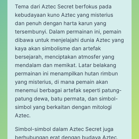
Tema dari Aztec Secret berfokus pada
kebudayaan kuno Aztec yang misterius
dan penuh dengan harta karun yang
tersembunyi. Dalam permainan ini, pemain
dibawa untuk menjelajahi dunia Aztec yang
kaya akan simbolisme dan artefak
bersejarah, menciptakan atmosfer yang
mendalam dan memikat. Latar belakang
permainan ini menampilkan hutan rimbun
yang misterius, di mana pemain akan
menemui berbagai artefak seperti patung-
patung dewa, batu permata, dan simbol-
simbol yang berkaitan dengan mitologi
Aztec.
Simbol-simbol dalam Aztec Secret juga
berhubungan erat dengan budaya Aztec,