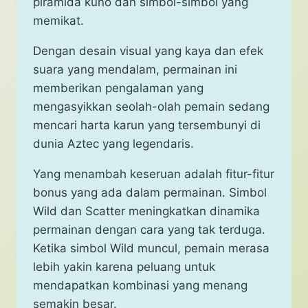
piramida kuno dan simbol-simbol yang
memikat.
Dengan desain visual yang kaya dan efek
suara yang mendalam, permainan ini
memberikan pengalaman yang
mengasyikkan seolah-olah pemain sedang
mencari harta karun yang tersembunyi di
dunia Aztec yang legendaris.
Yang menambah keseruan adalah fitur-fitur
bonus yang ada dalam permainan. Simbol
Wild dan Scatter meningkatkan dinamika
permainan dengan cara yang tak terduga.
Ketika simbol Wild muncul, pemain merasa
lebih yakin karena peluang untuk
mendapatkan kombinasi yang menang
semakin besar.