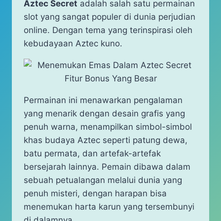
Aztec Secret
adalah salah satu permainan
slot yang sangat populer di dunia perjudian
online. Dengan tema yang terinspirasi oleh
kebudayaan Aztec kuno.
Permainan ini menawarkan pengalaman
yang menarik dengan desain grafis yang
penuh warna, menampilkan simbol-simbol
khas budaya Aztec seperti patung dewa,
batu permata, dan artefak-artefak
bersejarah lainnya. Pemain dibawa dalam
sebuah petualangan melalui dunia yang
penuh misteri, dengan harapan bisa
menemukan harta karun yang tersembunyi
di dalamnya.