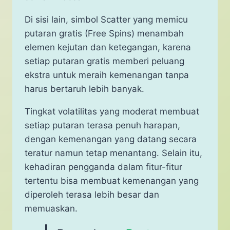
Di sisi lain, simbol Scatter yang memicu
putaran gratis (Free Spins) menambah
elemen kejutan dan ketegangan, karena
setiap putaran gratis memberi peluang
ekstra untuk meraih kemenangan tanpa
harus bertaruh lebih banyak.
Tingkat volatilitas yang moderat membuat
setiap putaran terasa penuh harapan,
dengan kemenangan yang datang secara
teratur namun tetap menantang. Selain itu,
kehadiran pengganda dalam fitur-fitur
tertentu bisa membuat kemenangan yang
diperoleh terasa lebih besar dan
memuaskan.