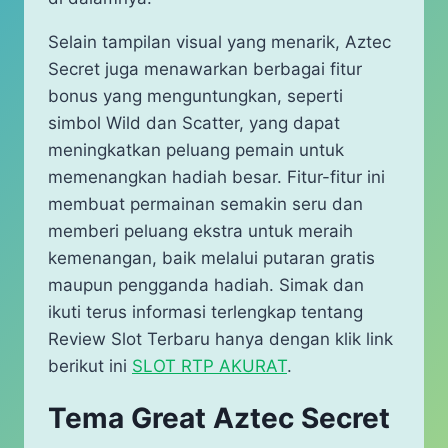
Selain tampilan visual yang menarik, Aztec
Secret juga menawarkan berbagai fitur
bonus yang menguntungkan, seperti
simbol Wild dan Scatter, yang dapat
meningkatkan peluang pemain untuk
memenangkan hadiah besar. Fitur-fitur ini
membuat permainan semakin seru dan
memberi peluang ekstra untuk meraih
kemenangan, baik melalui putaran gratis
maupun pengganda hadiah. Simak dan
ikuti terus informasi terlengkap tentang
Review Slot Terbaru hanya dengan klik link
berikut ini
SLOT RTP AKURAT
.
Tema Great Aztec Secret