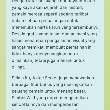
Dengan latar belakang kebudayaan Aztec
yang kaya akan sejarah dan misteri,
pemain merasa seperti sedang terlibat
dalam sebuah petualangan untuk
menemukan harta karun yang tersembunyi.
Desain grafis yang tajam dan animasi yang
halus menambah pengalaman visual yang
sangat memikat, membuat permainan ini
tidak hanya menyenangkan untuk
dimainkan, tetapi juga menarik untuk
dilihat.
Selain itu, Aztec Secret juga menawarkan
berbagai fitur bonus yang meningkatkan
peluang pemain untuk menang besar.
Simbol Wild yang dapat menggantikan
simbol lainnya dan memperbesar