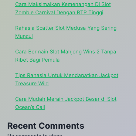
Cara Maksimalkan Kemenangan Di Slot
Zombie Carnival Dengan RTP Tinggi
Rahasia Scatter Slot Medusa Yang Sering
Muncul
Cara Bermain Slot Mahjong Wins 2 Tanpa
Ribet Bagi Pemula
Tips Rahasia Untuk Mendapatkan Jackpot
Treasure Wild
Cara Mudah Meraih Jackpot Besar di Slot
Ocean’s Call
Recent Comments
No comments to show.