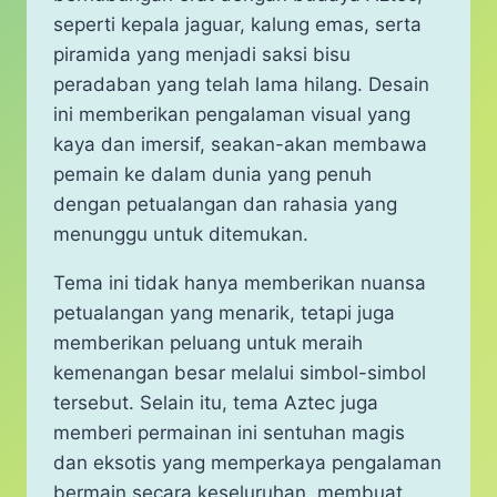
seperti kepala jaguar, kalung emas, serta
piramida yang menjadi saksi bisu
peradaban yang telah lama hilang. Desain
ini memberikan pengalaman visual yang
kaya dan imersif, seakan-akan membawa
pemain ke dalam dunia yang penuh
dengan petualangan dan rahasia yang
menunggu untuk ditemukan.
Tema ini tidak hanya memberikan nuansa
petualangan yang menarik, tetapi juga
memberikan peluang untuk meraih
kemenangan besar melalui simbol-simbol
tersebut. Selain itu, tema Aztec juga
memberi permainan ini sentuhan magis
dan eksotis yang memperkaya pengalaman
bermain secara keseluruhan, membuat