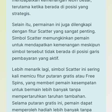
mendapatkan kemenangan lebih besar,
terutama ketika berada di posisi yang
strategis.
Selain itu, permainan ini juga dilengkapi
dengan fitur Scatter yang sangat penting.
Simbol Scatter memungkinkan pemain
untuk mendapatkan kemenangan meskipun
simbol tersebut tidak berada di posisi garis
pembayaran yang aktif.
Lebih menarik lagi, simbol Scatter ini sering
kali memicu fitur putaran gratis atau Free
Spins, yang memberi pemain kesempatan
untuk bermain lebih banyak tanpa
mempertaruhkan taruhan tambahan.
Selama putaran gratis ini, pemain dapat
memperoleh hadiah lebih banyak tanpa