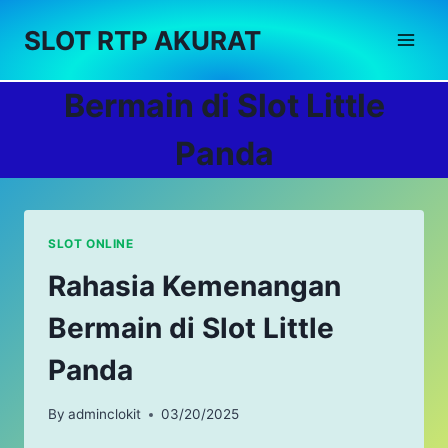
Skip
SLOT RTP AKURAT
to
content
Bermain di Slot Little
Panda
SLOT ONLINE
Rahasia Kemenangan
Bermain di Slot Little
Panda
By
adminclokit
03/20/2025