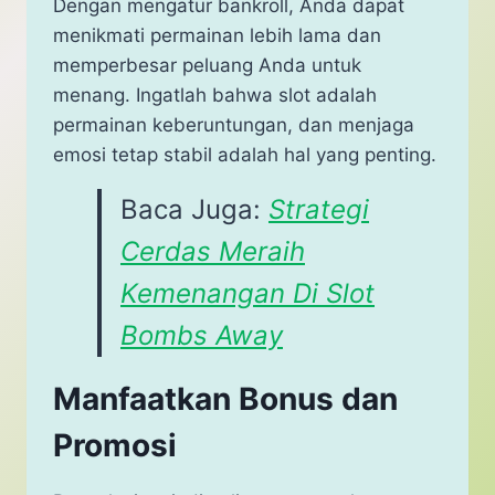
Dengan mengatur bankroll, Anda dapat
menikmati permainan lebih lama dan
memperbesar peluang Anda untuk
menang. Ingatlah bahwa slot adalah
permainan keberuntungan, dan menjaga
emosi tetap stabil adalah hal yang penting.
Baca Juga:
Strategi
Cerdas Meraih
Kemenangan Di Slot
Bombs Away
Manfaatkan Bonus dan
Promosi