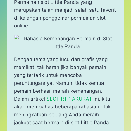
Permainan slot Little Panda yang
merupakan telah menjadi salah satu favorit
di kalangan penggemar permainan slot
online.
Dengan tema yang lucu dan grafis yang
memikat, tak heran jika banyak pemain
yang tertarik untuk mencoba
peruntungannya. Namun, tidak semua
pemain berhasil meraih kemenangan.
Dalam artikel
SLOT RTP AKURAT
ini, kita
akan membahas beberapa rahasia untuk
meningkatkan peluang Anda meraih
jackpot saat bermain di slot Little Panda.