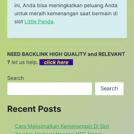
ini, Anda bisa meningkatkan peluang Anda
untuk meraih kemenangan saat bermain di
slot
Little Panda
.
NEED BACKLINK HIGH QUALITY and RELEVANT
?
let us help.
click here
Search
Search
Recent Posts
Cara Maksimalkan Kemenangan Di Slot