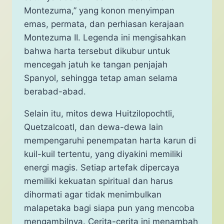
Montezuma,” yang konon menyimpan
emas, permata, dan perhiasan kerajaan
Montezuma II. Legenda ini mengisahkan
bahwa harta tersebut dikubur untuk
mencegah jatuh ke tangan penjajah
Spanyol, sehingga tetap aman selama
berabad-abad.
Selain itu, mitos dewa Huitzilopochtli,
Quetzalcoatl, dan dewa-dewa lain
mempengaruhi penempatan harta karun di
kuil-kuil tertentu, yang diyakini memiliki
energi magis. Setiap artefak dipercaya
memiliki kekuatan spiritual dan harus
dihormati agar tidak menimbulkan
malapetaka bagi siapa pun yang mencoba
mengambilnya. Cerita-cerita ini menambah