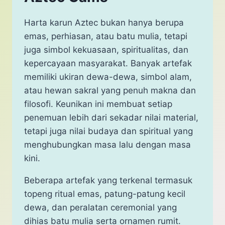
Harta karun Aztec bukan hanya berupa
emas, perhiasan, atau batu mulia, tetapi
juga simbol kekuasaan, spiritualitas, dan
kepercayaan masyarakat. Banyak artefak
memiliki ukiran dewa-dewa, simbol alam,
atau hewan sakral yang penuh makna dan
filosofi. Keunikan ini membuat setiap
penemuan lebih dari sekadar nilai material,
tetapi juga nilai budaya dan spiritual yang
menghubungkan masa lalu dengan masa
kini.
Beberapa artefak yang terkenal termasuk
topeng ritual emas, patung-patung kecil
dewa, dan peralatan ceremonial yang
dihias batu mulia serta ornamen rumit.