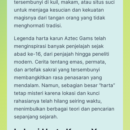
tersembunyi di kuil, makam, atau situs suci
untuk menjaga kesucian dan kekuatan
magisnya dari tangan orang yang tidak
menghormati tradisi.
Legenda harta karun Aztec Gams telah
menginspirasi banyak penjelajah sejak
abad ke-16, dari penjajah hingga peneliti
modern. Cerita tentang emas, permata,
dan artefak sakral yang tersembunyi
membangkitkan rasa penasaran yang
mendalam. Namun, sebagian besar “harta”
tetap misteri karena lokasi dan kunci
rahasianya telah hilang seiring waktu,
menimbulkan berbagai teori dan pencarian
sepanjang sejarah.