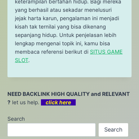
keterampilan bertahan hidup. Bagi mereka
yang berhasil atau sekadar menelusuri
jejak harta karun, pengalaman ini menjadi
kisah tak ternilai yang bisa dikenang
sepanjang hidup. Untuk penjelasan lebih
lengkap mengenai topik ini, kamu bisa
membaca referensi berikut di
SITUS GAME
SLOT
.
NEED BACKLINK HIGH QUALITY and RELEVANT
?
let us help.
click here
Search
Search