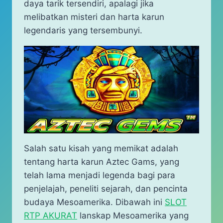
daya tarik tersendiri, apalagi jika
melibatkan misteri dan harta karun
legendaris yang tersembunyi.
Salah satu kisah yang memikat adalah
tentang harta karun Aztec Gams, yang
telah lama menjadi legenda bagi para
penjelajah, peneliti sejarah, dan pencinta
budaya Mesoamerika. Dibawah ini
SLOT
RTP AKURAT
lanskap Mesoamerika yang