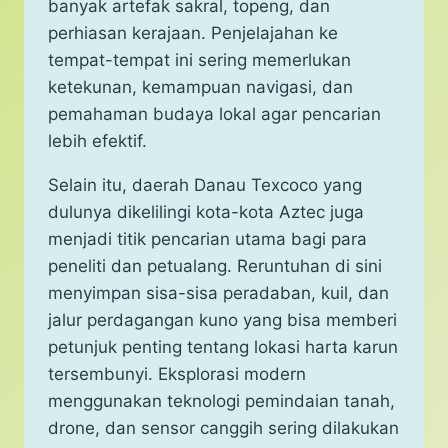
banyak artefak sakral, topeng, dan
perhiasan kerajaan. Penjelajahan ke
tempat-tempat ini sering memerlukan
ketekunan, kemampuan navigasi, dan
pemahaman budaya lokal agar pencarian
lebih efektif.
Selain itu, daerah Danau Texcoco yang
dulunya dikelilingi kota-kota Aztec juga
menjadi titik pencarian utama bagi para
peneliti dan petualang. Reruntuhan di sini
menyimpan sisa-sisa peradaban, kuil, dan
jalur perdagangan kuno yang bisa memberi
petunjuk penting tentang lokasi harta karun
tersembunyi. Eksplorasi modern
menggunakan teknologi pemindaian tanah,
drone, dan sensor canggih sering dilakukan