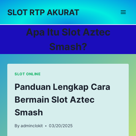
Skip
SLOT RTP AKURAT
to
content
Apa Itu Slot Aztec
Smash?
SLOT ONLINE
Panduan Lengkap Cara
Bermain Slot Aztec
Smash
By
adminclokit
03/20/2025