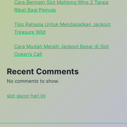
Cara Bermain Slot Mahjong Wins 2 Tanpa
Ribet Bagi Pemula
Tips Rahasia Untuk Mendapatkan Jackpot
Treasure Wild
Cara Mudah Meraih Jackpot Besar di Slot
Ocean’s Call
Recent Comments
No comments to show.
slot gacor hari ini