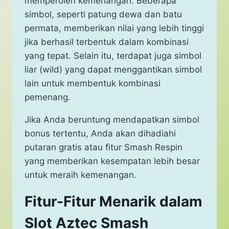
memperoleh kemenangan. Beberapa
simbol, seperti patung dewa dan batu
permata, memberikan nilai yang lebih tinggi
jika berhasil terbentuk dalam kombinasi
yang tepat. Selain itu, terdapat juga simbol
liar (wild) yang dapat menggantikan simbol
lain untuk membentuk kombinasi
pemenang.
Jika Anda beruntung mendapatkan simbol
bonus tertentu, Anda akan dihadiahi
putaran gratis atau fitur Smash Respin
yang memberikan kesempatan lebih besar
untuk meraih kemenangan.
Fitur-Fitur Menarik dalam
Slot Aztec Smash